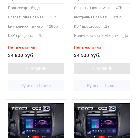
Процессор:
8ядер
Оперативная память:
4Gb
Оперативная память:
6Gb
Внутренняя память:
32Gb
Внутренняя память:
128Gb
DSP процессор:
Да
DSP процессор:
Да
Наличие слота SIM карты:
Да
Нет в наличии
Нет в наличии
34 800
34 900
руб.
руб.
В корзину
В корзину
Купить в 1 клик
Купить в 1 клик