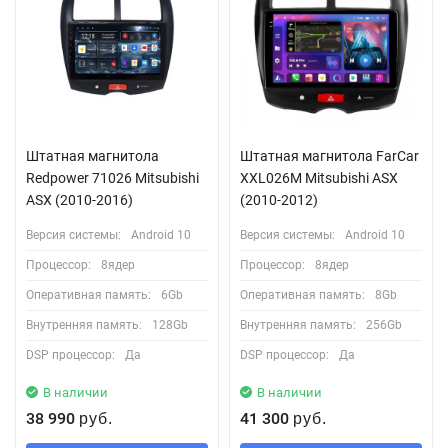
Штатная магнитола
Штатная магнитола FarCar
Redpower 71026 Mitsubishi
XXL026M Mitsubishi ASX
ASX (2010-2016)
(2010-2012)
Версия системы:
Android 10
Версия системы:
Android 10
Процессор:
8ядер
Процессор:
8ядер
Оперативная память:
6Gb
Оперативная память:
8Gb
Внутренняя память:
128Gb
Внутренняя память:
256Gb
DSP процессор:
Да
DSP процессор:
Да
В наличии
В наличии
38 990
41 300
руб.
руб.