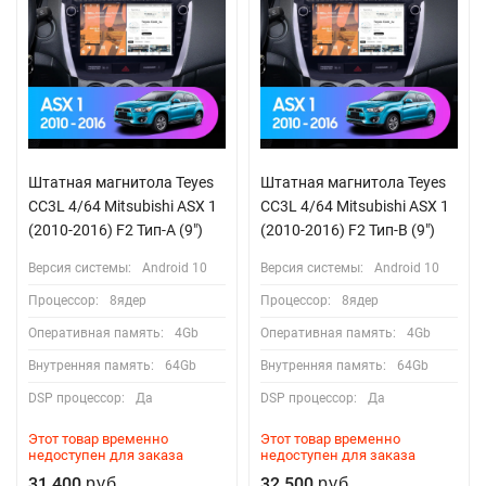
Штатная магнитола Teyes
Штатная магнитола Teyes
CC3L 4/64 Mitsubishi ASX 1
CC3L 4/64 Mitsubishi ASX 1
(2010-2016) F2 Тип-A (9")
(2010-2016) F2 Тип-B (9")
Версия системы:
Android 10
Версия системы:
Android 10
Процессор:
8ядер
Процессор:
8ядер
Оперативная память:
4Gb
Оперативная память:
4Gb
Внутренняя память:
64Gb
Внутренняя память:
64Gb
DSP процессор:
Да
DSP процессор:
Да
Этот товар временно
Этот товар временно
недоступен для заказа
недоступен для заказа
31 400
32 500
руб.
руб.