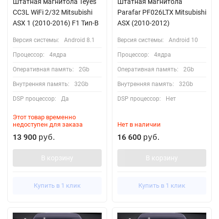
Штатная магнитола Teyes
Штатная магнитола
CC3L WiFi 2/32 Mitsubishi
Parafar PF026LTX Mitsubishi
ASX 1 (2010-2016) F1 Тип-B
ASX (2010-2012)
Версия системы:
Android 8.1
Версия системы:
Android 10
Процессор:
4ядра
Процессор:
4ядра
Оперативная память:
2Gb
Оперативная память:
2Gb
Внутренняя память:
32Gb
Внутренняя память:
32Gb
DSP процессор:
Да
DSP процессор:
Нет
Этот товар временно
недоступен для заказа
Нет в наличии
13 900
16 600
руб.
руб.
В корзину
В корзину
Купить в 1 клик
Купить в 1 клик