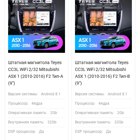
Штатная магнитола Teyes
Штатная магнитола Teyes
CC3L WiFi 2/32 Mitsubishi
CC3L WiFi 2/32 Mitsubishi
ASX 1 (2010-2016) F2 Тип-A
ASX 1 (2010-2016) F2 Тип-B
(9")
(9")
Версия системы:
Android 8.1
Версия системы:
Android 8.1
Процессор:
4ядра
Процессор:
4ядра
Оперативная память:
2Gb
Оперативная память:
2Gb
Внутренняя память:
32Gb
Внутренняя память:
32Gb
DSP процессор:
Да
DSP процессор:
Да