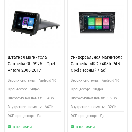
Штатная магнитола
Универсальная магнитола
Carmedia OL-9976-L Opel
Сarmedia MKD-7408b-P4N
Antara 2006-2017
Opel (Черный Лак)
Версия системы:
Android 10
Версия системы:
Android 10
Процессор:
6ядер
Процессор:
4ядра
Оперативная память:
4Gb
Оперативная память:
2Gb
Внутренняя память:
64Gb
Внутренняя память:
32Gb
DSP процессор:
Да
DSP процессор:
Да
В наличии
В наличии