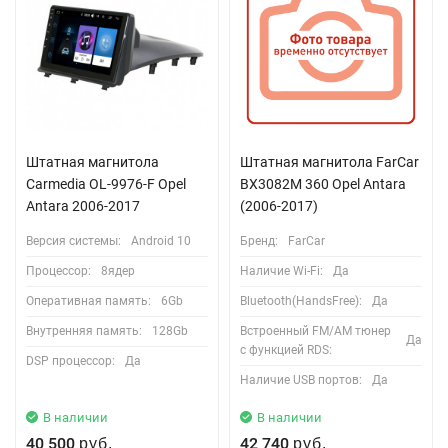
Штатная магнитола
Штатная магнитола FarCar
Carmedia OL-9976-F Opel
BX3082M 360 Opel Antara
Antara 2006-2017
(2006-2017)
Версия системы:
Android 10
Бренд:
FarCar
Процессор:
8ядер
Наличие Wi-Fi:
Да
Оперативная память:
6Gb
Bluetooth(HandsFree):
Да
Внутренняя память:
128Gb
Встроенный FM/AM тюнер
Да
с функцией RDS:
DSP процессор:
Да
Наличие USB портов:
Да
В наличии
В наличии
40 500
42 740
руб.
руб.