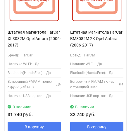
Штатная магнитола FarCar
Штатная магнитола FarCar
XL3082M Opel Antara (2006-
BM3082M 2K Opel Antara
2017)
(2006-2017)
Бренд:
FarCar
Бренд:
FarCar
Наличие Wi-Fi:
Да
Наличие Wi-Fi:
Да
Bluetooth(HandsFree):
Да
Bluetooth(HandsFree):
Да
Встроенный FM/AM тюнер
Встроенный FM/AM тюнер
Да
Да
с функцией RDS:
с функцией RDS:
Наличие USB портов:
Да
Наличие USB портов:
Да
В наличии
В наличии
31 740
32 740
руб.
руб.
В корзину
В корзину