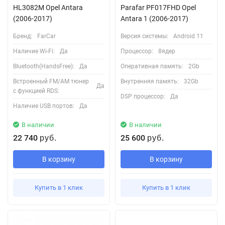
HL3082M Opel Antara
Parafar PF017FHD Opel
(2006-2017)
Antara 1 (2006-2017)
Бренд:
FarCar
Версия системы:
Android 11
Наличие Wi-Fi:
Да
Процессор:
8ядер
Bluetooth(HandsFree):
Да
Оперативная память:
2Gb
Встроенный FM/AM тюнер
Внутренняя память:
32Gb
Да
с функцией RDS:
DSP процессор:
Да
Наличие USB портов:
Да
В наличии
В наличии
22 740
25 600
руб.
руб.
В корзину
В корзину
Купить в 1 клик
Купить в 1 клик