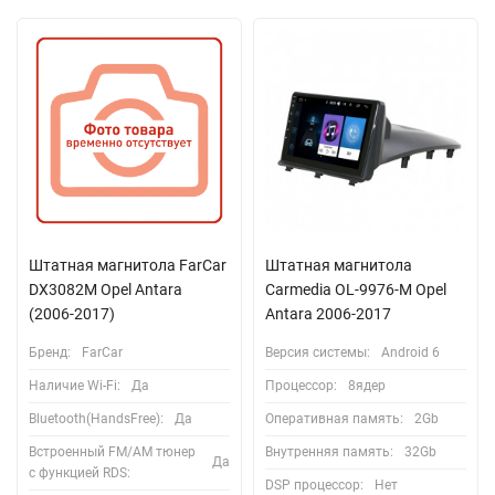
Штатная магнитола FarCar
Штатная магнитола
DX3082M Opel Antara
Carmedia OL-9976-M Opel
(2006-2017)
Antara 2006-2017
Бренд:
FarCar
Версия системы:
Android 6
Наличие Wi-Fi:
Да
Процессор:
8ядер
Bluetooth(HandsFree):
Да
Оперативная память:
2Gb
Встроенный FM/AM тюнер
Внутренняя память:
32Gb
Да
с функцией RDS:
DSP процессор:
Нет