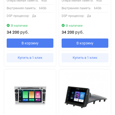
Оперативная память:
4Gb
Оперативная память:
4Gb
Внутренняя память:
64Gb
Внутренняя память:
64Gb
DSP процессор:
Да
DSP процессор:
Да
В наличии
В наличии
34 200
34 200
руб.
руб.
В корзину
В корзину
Купить в 1 клик
Купить в 1 клик