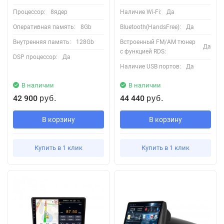
Процессор:
8ядер
Наличие Wi-Fi:
Да
Оперативная память:
8Gb
Bluetooth(HandsFree):
Да
Внутренняя память:
128Gb
Встроенный FM/AM тюнер
Да
с функцией RDS:
DSP процессор:
Да
Наличие USB портов:
Да
В наличии
В наличии
42 900
44 440
руб.
руб.
В корзину
В корзину
Купить в 1 клик
Купить в 1 клик