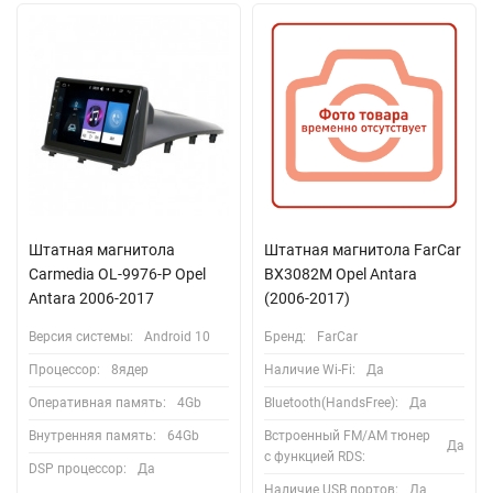
Штатная магнитола
Штатная магнитола FarCar
Carmedia OL-9976-P Opel
BX3082M Opel Antara
Antara 2006-2017
(2006-2017)
Версия системы:
Android 10
Бренд:
FarCar
Процессор:
8ядер
Наличие Wi-Fi:
Да
Оперативная память:
4Gb
Bluetooth(HandsFree):
Да
Внутренняя память:
64Gb
Встроенный FM/AM тюнер
Да
с функцией RDS:
DSP процессор:
Да
Наличие USB портов:
Да