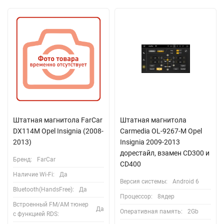
Штатная магнитола FarCar
Штатная магнитола
DX114M Opel Insignia (2008-
Carmedia OL-9267-M Opel
2013)
Insignia 2009-2013
дорестайл, взамен CD300 и
Бренд:
FarCar
CD400
Наличие Wi-Fi:
Да
Версия системы:
Android 6
Bluetooth(HandsFree):
Да
Процессор:
8ядер
Встроенный FM/AM тюнер
Да
Оперативная память:
2Gb
с функцией RDS: