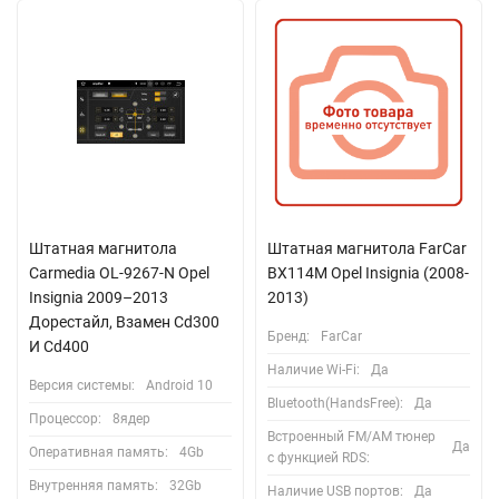
Штатная магнитола
Штатная магнитола FarCar
Carmedia OL-9267-N Opel
BX114M Opel Insignia (2008-
Insignia 2009–2013
2013)
Дорестайл, Взамен Cd300
Бренд:
FarCar
И Cd400
Наличие Wi-Fi:
Да
Версия системы:
Android 10
Bluetooth(HandsFree):
Да
Процессор:
8ядер
Встроенный FM/AM тюнер
Да
Оперативная память:
4Gb
с функцией RDS:
Внутренняя память:
32Gb
Наличие USB портов:
Да