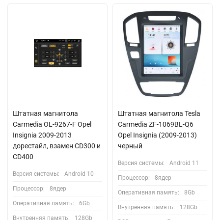
Штатная магнитола
Штатная магнитола Tesla
Carmedia OL-9267-F Opel
Carmedia ZF-1069BL-Q6
Insignia 2009-2013
Opel Insignia (2009-2013)
дорестайл, взамен CD300 и
черный
CD400
Версия системы:
Android 11
Версия системы:
Android 10
Процессор:
8ядер
Процессор:
8ядер
Оперативная память:
8Gb
Оперативная память:
6Gb
Внутренняя память:
128Gb
Внутренняя память:
128Gb