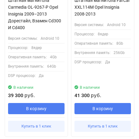
Штатная магнитола
Штатная магнитола FarCar
Carmedia OL-9267-P Opel
XXL114M Opel Insignia
Insignia 2009–2013
2008-2013
Дорестайл, Взамен Cd300
Версия системы:
Android 10
И Cd400
Процессор:
8ядер
Версия системы:
Android 10
Оперативная память:
8Gb
Процессор:
8ядер
Внутренняя память:
256Gb
Оперативная память:
4Gb
DSP процессор:
Да
Внутренняя память:
64Gb
DSP процессор:
Да
В наличии
В наличии
39 300
41 300
руб.
руб.
В корзину
В корзину
Купить в 1 клик
Купить в 1 клик