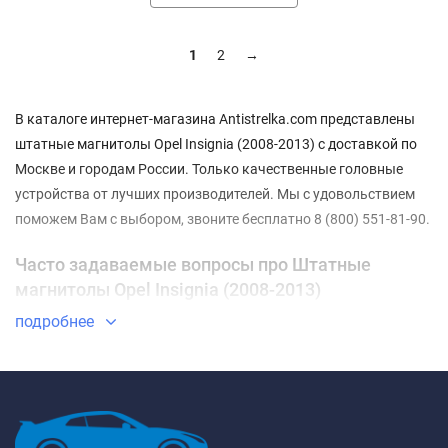
1
2
→
В каталоге интернет-магазина Antistrelka.com представлены
штатные магнитолы Opel Insignia (2008-2013) с доставкой по
Москве и городам России. Только качественные головные
устройства от лучших производителей. Мы с удовольствием
поможем Вам с выбором, звоните бесплатно 8 (800) 551-81-90.
Часто задаваемые вопросы про Штатные
магнитолы Opel Insignia (2008-2013)
подробнее
⇓ Какие Штатные магнитолы Opel Insignia (2008-2013)
самые недорогие?
ТОП-3 недорогих товаров из категории Штатные магнитолы
Opel Insignia (2008-2013) - ✓
Штатная магнитола FarCar
DX114M Opel Insignia (2008-2013)
✓
Штатная магнитола