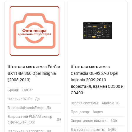
Штатная магнитола FarCar
Штатная магнитола
BX114M 360 Opel Insignia
Carmedia OL-9267-D Opel
(2008-2013)
Insignia 2009-2013
дорестайл, взамен CD300 и
Бренд:
FarCar
CD400
Наличие Wi-Fi:
Да
Версия системы:
Android 10
Bluetooth(HandsFree):
Да
Процессор:
8ядер
Встроенный FM/AM тюнер
Да
Оперативная память:
6Gb
с функцией RDS:
Внутренняя память:
64Gb
Наличие USB портов:
Да