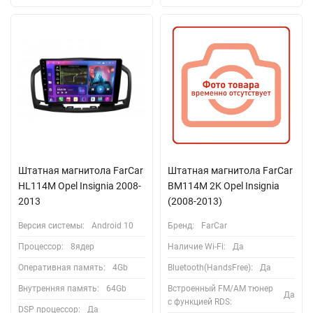
Штатная магнитола FarCar
Штатная магнитола FarCar
HL114M Opel Insignia 2008-
BM114M 2K Opel Insignia
2013
(2008-2013)
Версия системы:
Android 10
Бренд:
FarCar
Процессор:
8ядер
Наличие Wi-Fi:
Да
Оперативная память:
4Gb
Bluetooth(HandsFree):
Да
Внутренняя память:
64Gb
Встроенный FM/AM тюнер
Да
с функцией RDS:
DSP процессор:
Да