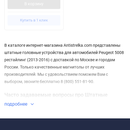
В корзину
Купить в 1 клик
В каталоге интернет-магазина Antistrelka.com представлены
штатные головные устройства для автомобилей Peugeot 5008
рестайлинг (2013-2016) с доставкой по Москве и городам
России. Только качественные магнитолы от лучших
производителей. Мы с удовольствием поможем Вам с
выбором, звоните бесплатно 8 (800) 551-81-90.
Часто задаваемые вопросы про Штатные
магнитолы Peugeot 5008 рестайлинг (2013-2016)
подробнее
⇓ Какие Штатные магнитолы Peugeot 5008
рестайлинг (2013-2016) самые недорогие?