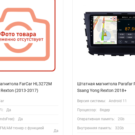
агнитола FarCar HL3272M
Штатная магнитола Parafar
Rexton (2013-2017)
Ssang Yong Rexton 2018+
Car
Версия системы:
Android 11
i:
Да
Процессор:
8ядер
ndsFree):
Да
Оперативная память:
2Gb
 FM/AM тюнер с функцией
Внутренняя память:
32Gb
Да