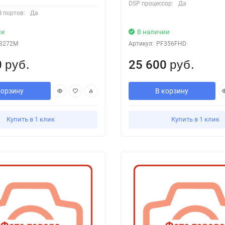
DSP процессор:
Да
 портов:
Да
ии
В наличии
3272M
Артикул:
PF356FHD
0
25 600
руб.
руб.
корзину
В корзину
Купить в 1 клик
Купить в 1 клик