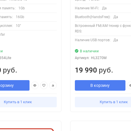
я память:
1Gb
Наличие Wi-Fi:
Да
память:
16Gb
Bluetooth(HandsFree):
Да
исплея:
10"
Встроенный FM/AM тюнер с функ
RDS:
far
Наличие USB портов:
Да
ии
В наличии
354Lite
Артикул:
HL3270M
0
19 990
руб.
руб.
корзину
В корзину
Купить в 1 клик
Купить в 1 клик