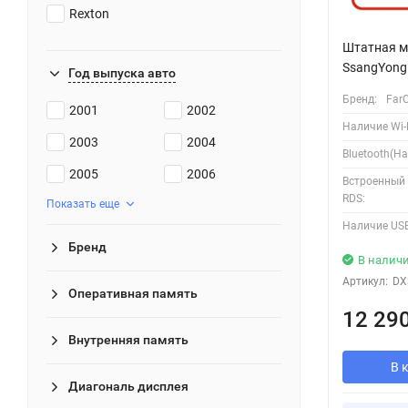
Rexton
Штатная м
SsangYong 
Год выпуска авто
Бренд:
Far
2001
2002
Наличие Wi-F
2003
2004
Bluetooth(Ha
2005
2006
Встроенный
RDS:
Показать еще
Наличие USB
Бренд
В налич
Артикул:
DX
Оперативная память
12 29
Внутренняя память
В 
Диагональ дисплея