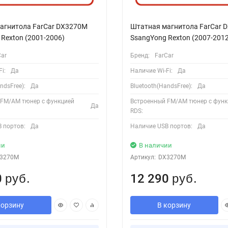
агнитола FarCar DX3270M
Штатная магнитола FarCar 
Rexton (2001-2006)
SsangYong Rexton (2007-2012
Car
Бренд:
FarCar
i:
Да
Наличие Wi-Fi:
Да
ndsFree):
Да
Bluetooth(HandsFree):
Да
 FM/AM тюнер с функцией
Встроенный FM/AM тюнер с функ
Да
RDS:
 портов:
Да
Наличие USB портов:
Да
ии
В наличии
3270M
Артикул:
DX3270M
0
12 290
руб.
руб.
корзину
В корзину