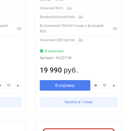
Наличие Wi-Fi:
Да
Bluetooth(HandsFree):
Да
цией
Встроенный FM/AM тюнер с функцией
Да
Да
RDS:
Наличие USB портов:
Да
В наличии
Артикул:
HL3271M
19 990
руб.
В корзину
Купить в 1 клик