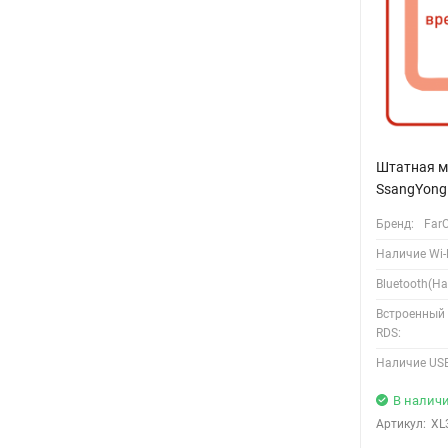
Штатная м
SsangYong 
Бренд:
Far
Наличие Wi-F
Bluetooth(Ha
Встроенный
RDS:
Наличие USB
В налич
Артикул:
XL