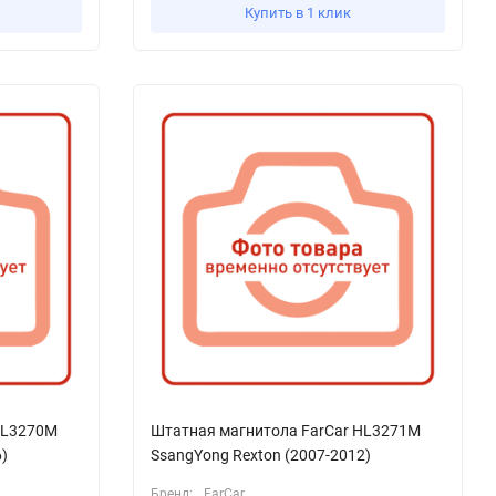
Купить в 1 клик
HL3270M
Штатная магнитола FarCar HL3271M
)
SsangYong Rexton (2007-2012)
Бренд:
FarCar