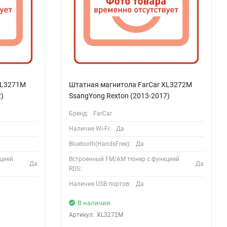
XL3271M
Штатная магнитола FarCar XL3272M
)
SsangYong Rexton (2013-2017)
Бренд:
FarCar
Наличие Wi-Fi:
Да
Bluetooth(HandsFree):
Да
цией
Встроенный FM/AM тюнер с функцией
Да
Да
RDS:
Наличие USB портов:
Да
В наличии
Артикул:
XL3272M