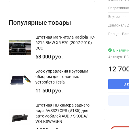
Оперативна
Внутренняя 
Популярные товары
Диагональ д
Бренд:
Para
Штатная магнитола Radiola TC-
6215 BMW X5 E70 (2007-2010)
CCC
В налич
58 000
руб.
Артикул:
PF
12 70
Блок управления круговым
обзором для головных
устройств Tesla
В 
11 500
руб.
Штатная HD камера заднего
вида AVS327CPR (#185) для
автомобилей AUDI/ SKODA/
VOLKSWAGEN