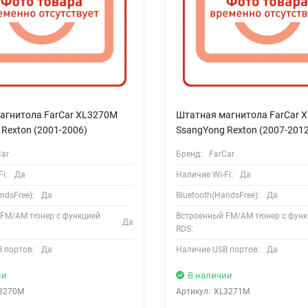
агнитола FarCar XL3270M
Штатная магнитола FarCar 
Rexton (2001-2006)
SsangYong Rexton (2007-2012
Car
Бренд:
FarCar
i:
Да
Наличие Wi-Fi:
Да
ndsFree):
Да
Bluetooth(HandsFree):
Да
 FM/AM тюнер с функцией
Встроенный FM/AM тюнер с функ
Да
RDS:
 портов:
Да
Наличие USB портов:
Да
ии
В наличии
3270M
Артикул:
XL3271M