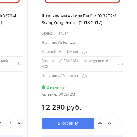
DX3270M
Штатная магнитола FarCar DX3272M
)
SsangYong Rexton (2013-2017)
Бренд:
FarCar
Наличие Wi-Fi:
Да
Bluetooth(HandsFree):
Да
цией
Встроенный FM/AM тюнер с функцией
Да
Да
RDS:
Наличие USB портов:
Да
В наличии
Артикул:
DX3272M
12 290
руб.
В корзину