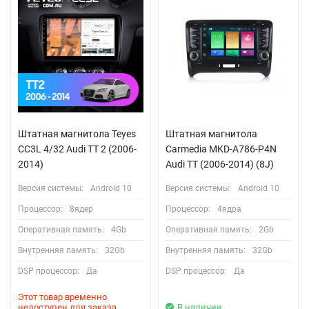
Штатная магнитола Teyes
Штатная магнитола
CC3L 4/32 Audi TT 2 (2006-
Сarmedia MKD-A786-P4N
2014)
Audi TT (2006-2014) (8J)
Версия системы:
Android 10
Версия системы:
Android 10
Процессор:
8ядер
Процессор:
4ядра
Оперативная память:
4Gb
Оперативная память:
2Gb
Внутренняя память:
32Gb
Внутренняя память:
32Gb
DSP процессор:
Да
DSP процессор:
Да
Этот товар временно
недоступен для заказа
В наличии