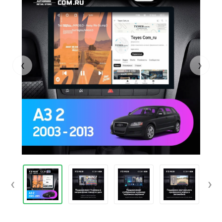
‹
›
‹
›