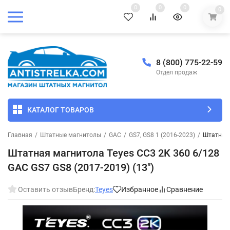
0
0
0
0
8 (800) 775-22-59
Отдел продаж
КАТАЛОГ ТОВАРОВ
Главная
/
Штатные магнитолы
/
GAC
/
GS7, GS8 1 (2016-2023)
/
Штатная 
Штатная магнитола Teyes CC3 2K 360 6/128
GAC GS7 GS8 (2017-2019) (13")
Оставить отзыв
Бренд:
Teyes
Избранное
Сравнение