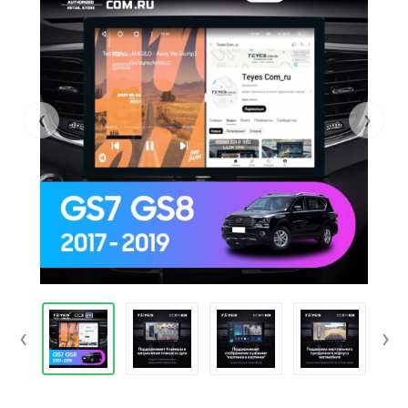
‹
›
‹
›