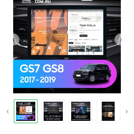
‹
›
‹
›