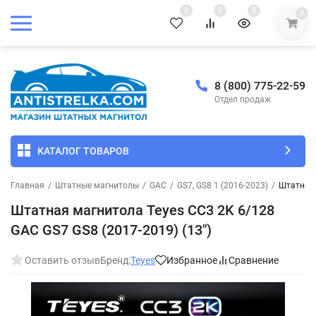
0
0
0
0
8 (800) 775-22-59
Отдел продаж
КАТАЛОГ ТОВАРОВ
Главная
/
Штатные магнитолы
/
GAC
/
GS7, GS8 1 (2016-2023)
/
Штатная 
Штатная магнитола Teyes CC3 2K 6/128
GAC GS7 GS8 (2017-2019) (13")
Оставить отзыв
Бренд:
Teyes
Избранное
Сравнение