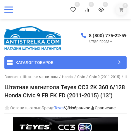
0
0
0
0
8 (800) 775-22-59
Отдел продаж
КАТАЛОГ ТОВАРОВ
Главная
/
Штатные магнитолы
/
Honda
/
Civic
/
Civic 9 (2011-2015)
/
Шта
Штатная магнитола Teyes CC3 2K 360 6/128
Honda Civic 9 FB FK FD (2011-2015) (13")
Оставить отзыв
Бренд:
Teyes
Избранное
Сравнение