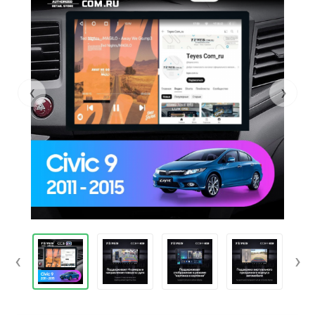
‹
›
‹
›