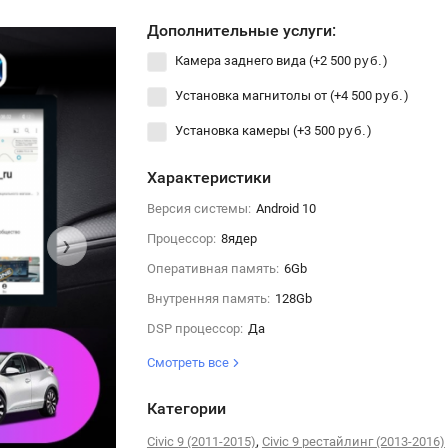
Дополнительные услуги:
Камера заднего вида (+
2 500
)
руб.
Установка магнитолы от (+
4 500
)
руб.
Установка камеры (+
3 500
)
руб.
Характеристики
Версия системы:
Android 10
›
Процессор:
8ядер
Оперативная память:
6Gb
Внутренняя память:
128Gb
DSP процессор:
Да
Смотреть все
Категории
,
Civic 9 (2011-2015)
Civic 9 рестайлинг (2013-2016)