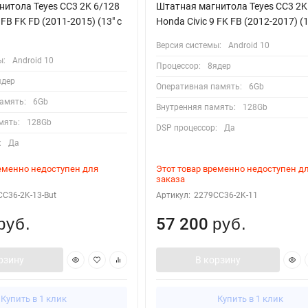
итола Teyes CC3 2K 6/128
Штатная магнитола Teyes CC3 2K
 FB FK FD (2011-2015) (13" с
Honda Civic 9 FK FB (2012-2017) (1
Версия системы:
Android 10
ы:
Android 10
Процессор:
8ядер
ядер
Оперативная память:
6Gb
амять:
6Gb
Внутренняя память:
128Gb
мять:
128Gb
DSP процессор:
Да
:
Да
ременно недоступен для
Этот товар временно недоступен д
заказа
C36-2K-13-But
Артикул:
2279CC36-2K-11
57 200
руб.
руб.
рзину
В корзину
Купить в 1 клик
Купить в 1 клик