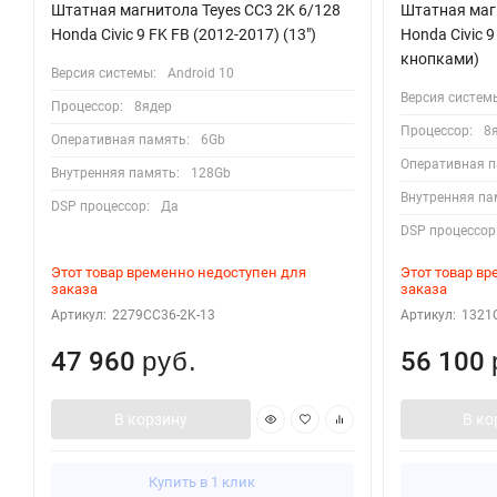
Штатная магнитола Teyes CC3 2K 6/128
Штатная магн
Honda Civic 9 FK FB (2012-2017) (13")
Honda Civic 9
кнопками)
Версия системы:
Android 10
Версия систем
Процессор:
8ядер
Процессор:
8
Оперативная память:
6Gb
Оперативная п
Внутренняя память:
128Gb
Внутренняя па
DSP процессор:
Да
DSP процессор
Этот товар временно недоступен для
Этот товар в
заказа
заказа
Артикул:
2279CC36-2K-13
Артикул:
1321C
47 960
56 100
руб.
В корзину
В ко
Купить в 1 клик