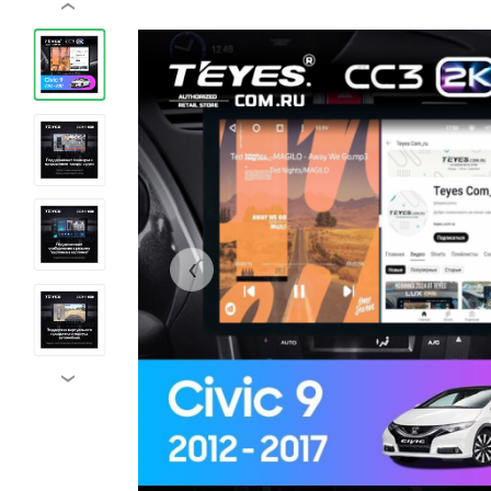
‹
‹
›