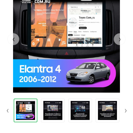
‹
›
‹
›