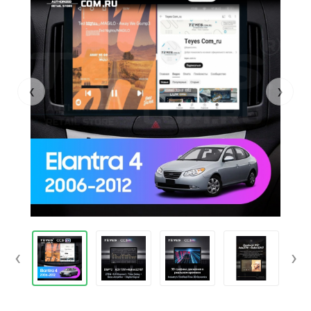
‹
›
‹
›