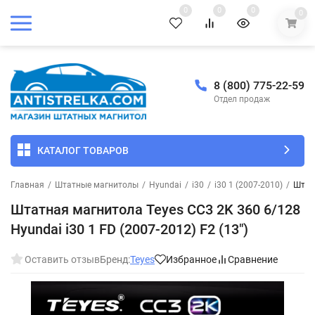
0
0
0
0
8 (800) 775-22-59
Отдел продаж
КАТАЛОГ ТОВАРОВ
Главная
/
Штатные магнитолы
/
Hyundai
/
i30
/
i30 1 (2007-2010)
/
Штатн
Штатная магнитола Teyes CC3 2K 360 6/128
Hyundai i30 1 FD (2007-2012) F2 (13")
Оставить отзыв
Бренд:
Teyes
Избранное
Сравнение