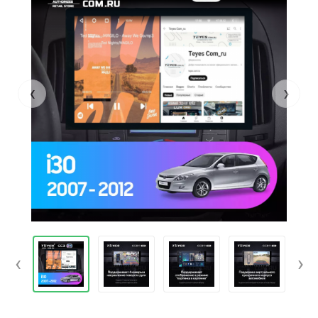
‹
›
‹
›