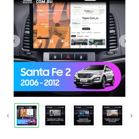
‹
›
‹
›