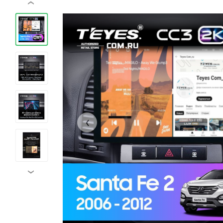
‹
‹
›