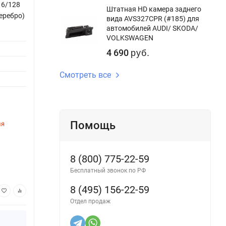
 6/128
Штатная магнитола Teyes CC3 4/32
Штатн
Штатная HD камера заднего
Серебро)
Hyundai Santa Fe 2 (2006-2012) (Серебро)
6/128
вида AVS327CPR (#185) для
(13")
автомобилей AUDI/ SKODA/
Версия системы:
Android 10
VOLKSWAGEN
Версия
Процессор:
8ядер
4 690
руб.
Процес
Оперативная память:
4Gb
Смотреть все
Опера
Внутренняя память:
32Gb
Внутре
DSP процессор:
Да
DSP пр
Помощь
ля
Этот товар временно недоступен для
Этот 
заказа
заказ
Артикул:
9474CC33-9
Артику
8 (800) 775-22-59
35 450
49
руб.
Бесплатный звонок по РФ
8 (495) 156-22-59
В корзину
Отдел продаж
Купить в 1 клик