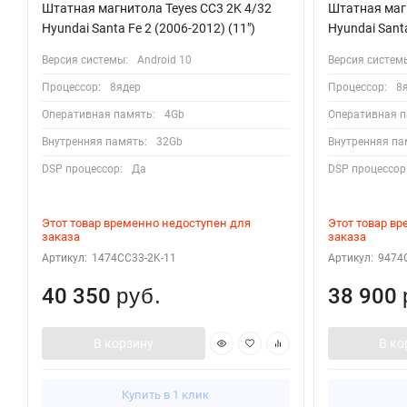
Штатная магнитола Teyes CC3 2K 4/32
Штатная магн
Hyundai Santa Fe 2 (2006-2012) (11")
Hyundai Sant
Версия системы:
Android 10
Версия систем
Процессор:
8ядер
Процессор:
8
Оперативная память:
4Gb
Оперативная п
Внутренняя память:
32Gb
Внутренняя па
DSP процессор:
Да
DSP процессор
Этот товар временно недоступен для
Этот товар в
заказа
заказа
Артикул:
1474CC33-2K-11
Артикул:
9474
40 350
38 900
руб.
В корзину
В ко
Купить в 1 клик