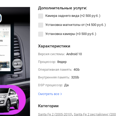
Дополнительные услуги:
Камера заднего вида (+
2 500
)
руб.
Установка магнитолы от (+
4 500
)
руб.
Установка камеры (+
3 500
)
руб.
Характеристики
Версия системы:
Android 10
›
Процессор:
8ядер
Оперативная память:
4Gb
Внутренняя память:
32Gb
DSP процессор:
Да
Смотреть все
Категории
,
Santa Fe 2 (2005-2010)
Santa Fe 2 рестайлинг (200