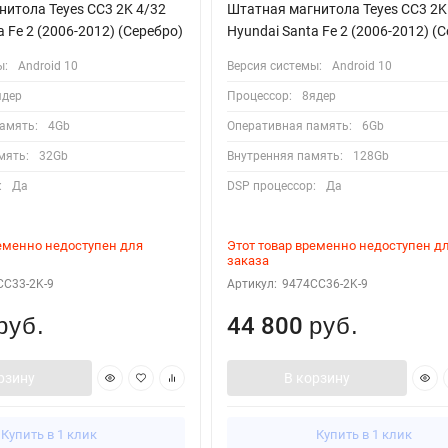
итола Teyes CC3 2K 4/32
Штатная магнитола Teyes CC3 2K
a Fe 2 (2006-2012) (Серебро)
Hyundai Santa Fe 2 (2006-2012) (
ы:
Android 10
Версия системы:
Android 10
ядер
Процессор:
8ядер
амять:
4Gb
Оперативная память:
6Gb
мять:
32Gb
Внутренняя память:
128Gb
:
Да
DSP процессор:
Да
ременно недоступен для
Этот товар временно недоступен д
заказа
CC33-2K-9
Артикул:
9474CC36-2K-9
44 800
руб.
руб.
рзину
В корзину
Купить в 1 клик
Купить в 1 клик