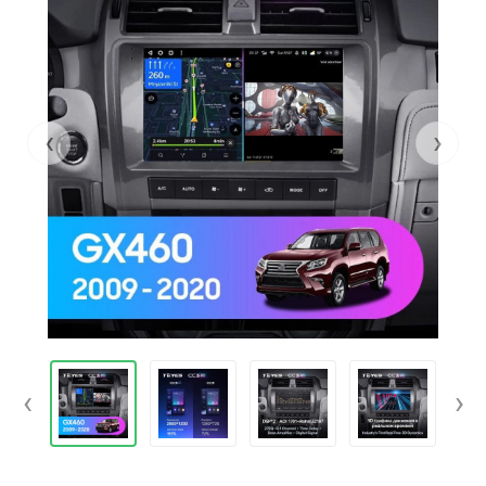
‹
›
‹
›