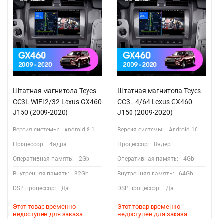
Штатная магнитола Teyes
Штатная магнитола Teyes
CC3L WiFi 2/32 Lexus GX460
CC3L 4/64 Lexus GX460
J150 (2009-2020)
J150 (2009-2020)
Версия системы:
Android 8.1
Версия системы:
Android 10
Процессор:
4ядра
Процессор:
8ядер
Оперативная память:
2Gb
Оперативная память:
4Gb
Внутренняя память:
32Gb
Внутренняя память:
64Gb
DSP процессор:
Да
DSP процессор:
Да
Этот товар временно
Этот товар временно
недоступен для заказа
недоступен для заказа