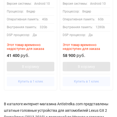
Версия системы:
Android 10
Версия системы:
Android 10
Процессор:
8ядер
Процессор:
8ядер
Оперативная память:
4Gb
Оперативная память:
6Gb
Внутренняя память:
32Gb
Внутренняя память:
128Gb
DSP процессор:
Да
DSP процессор:
Да
Этот товар временно
Этот товар временно
недоступен для заказа
недоступен для заказа
41 400
58 900
руб.
руб.
В корзину
В корзину
Купить в 1 клик
Купить в 1 клик
В каталоге интернет-магазина Antistrelka.com представлены
штатные головные устройства для автомобилей Lexus GX 2
Рестайлинг (2013-2019) с доставкой по Москве и городам