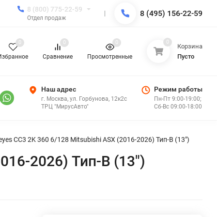
8 (800) 775-22-59
8 (495) 156-22-59
Отдел продаж
0
0
0
0
Корзина
Пусто
Избранное
Сравнение
Просмотренные
Наш адрес
Режим работы
г. Москва, ул. Горбунова, 12к2с
Пн-Пт 9:00-19:00;
ТРЦ "МирусАвто"
Сб-Вс 09:00-18:00
es CC3 2K 360 6/128 Mitsubishi ASX (2016-2026) Тип-B (13")
016-2026) Тип-B (13")