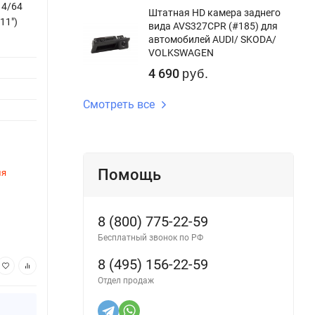
 4/64
Штатная магнитола Teyes CC3 2K 360
Штатн
Штатная HD камера заднего
11")
6/128 Mitsubishi ASX (2016-2026) Тип-A
6/128
вида AVS327CPR (#185) для
(13")
автомобилей AUDI/ SKODA/
Версия
VOLKSWAGEN
Версия системы:
Android 10
Процес
4 690
руб.
Процессор:
8ядер
Опера
Смотреть все
Оперативная память:
6Gb
Внутре
Внутренняя память:
128Gb
DSP пр
DSP процессор:
Да
Помощь
ля
Этот товар временно недоступен для
Этот 
заказа
заказ
Артикул:
2378CC360-2K-A-13
Артику
8 (800) 775-22-59
49 550
50
руб.
Бесплатный звонок по РФ
8 (495) 156-22-59
В корзину
Отдел продаж
Купить в 1 клик