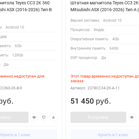
итола Teyes CC3 2K 360
Штатная магнитола Teyes CC3 2K
shi ASX (2016-2026) Тип-B
Mitsubishi ASX (2016-2026) Тип-A (
Версия системы:
Android 10
ы:
Android 10
Процессор:
8ядер
ядер
Оперативная память:
4Gb
амять:
6Gb
Внутренняя память:
64Gb
мять:
128Gb
DSP процессор:
Да
:
Да
ременно недоступен для
Этот товар временно недоступен д
заказа
C360-2K-B-9
Артикул:
2378CC34-2K-A-11
51 450
руб.
руб.
рзину
В корзину
Купить в 1 клик
Купить в 1 клик