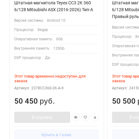
Штатная магнитола Teyes CC3 2K 360
Штатная магн
6/128 Mitsubishi ASX (2016-2026) Тип-A
6/128 Mitsubi
Правый руль
Версия системы:
Android 10
Версия систем
Процессор:
8ядер
Процессор:
8
Оперативная память:
6Gb
Оперативная п
Внутренняя память:
128Gb
Внутренняя па
DSP процессор:
Да
DSP процессор
Этот товар временно недоступен для
Этот товар в
заказа
заказа
Артикул:
2378CC360-2K-A-9
Артикул:
2415C
50 450
50 500
руб.
В корзину
В ко
Купить в 1 клик