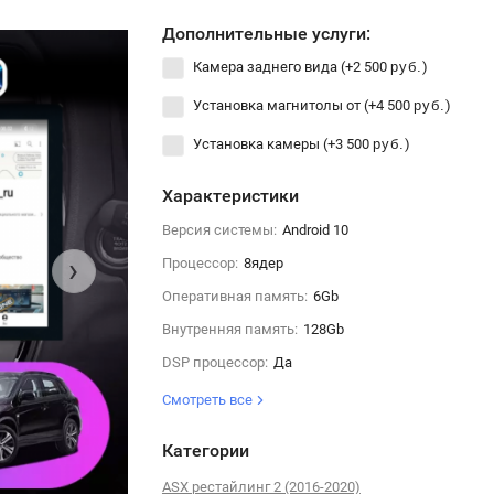
Дополнительные услуги:
Камера заднего вида (+
2 500
)
руб.
Установка магнитолы от (+
4 500
)
руб.
Установка камеры (+
3 500
)
руб.
Характеристики
Версия системы:
Android 10
›
Процессор:
8ядер
Оперативная память:
6Gb
Внутренняя память:
128Gb
DSP процессор:
Да
Смотреть все
Категории
ASX рестайлинг 2 (2016-2020)