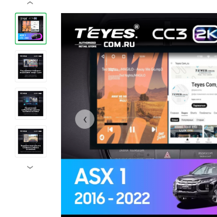
‹
‹
›