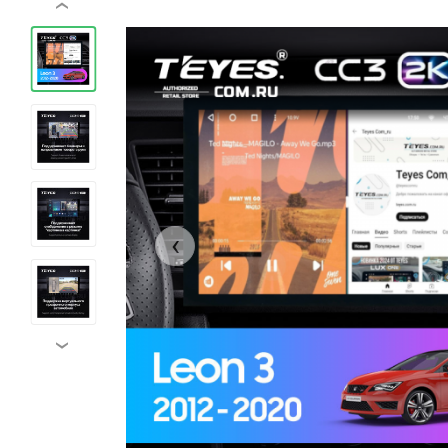
‹
‹
›