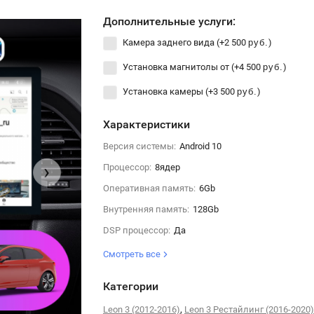
Дополнительные услуги:
Камера заднего вида (+
2 500
)
руб.
Установка магнитолы от (+
4 500
)
руб.
Установка камеры (+
3 500
)
руб.
Характеристики
Версия системы:
Android 10
›
Процессор:
8ядер
Оперативная память:
6Gb
Внутренняя память:
128Gb
DSP процессор:
Да
Смотреть все
Категории
,
Leon 3 (2012-2016)
Leon 3 Рестайлинг (2016-2020)