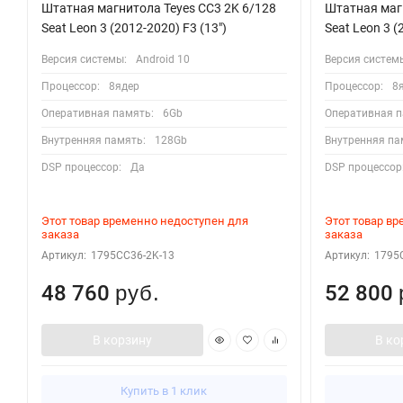
Штатная магнитола Teyes CC3 2K 6/128
Штатная магн
Seat Leon 3 (2012-2020) F3 (13")
Seat Leon 3 (
Версия системы:
Android 10
Версия систем
Процессор:
8ядер
Процессор:
8
Оперативная память:
6Gb
Оперативная п
Внутренняя память:
128Gb
Внутренняя па
DSP процессор:
Да
DSP процессор
Этот товар временно недоступен для
Этот товар в
заказа
заказа
Артикул:
1795CC36-2K-13
Артикул:
1795
48 760
52 800
руб.
В корзину
В ко
Купить в 1 клик