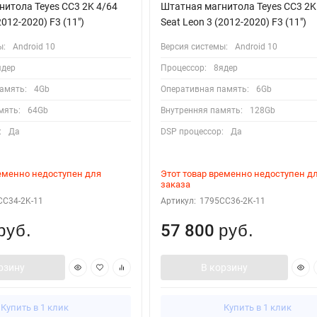
итола Teyes CC3 2K 4/64
Штатная магнитола Teyes CC3 2K
2012-2020) F3 (11")
Seat Leon 3 (2012-2020) F3 (11")
ы:
Android 10
Версия системы:
Android 10
ядер
Процессор:
8ядер
амять:
4Gb
Оперативная память:
6Gb
мять:
64Gb
Внутренняя память:
128Gb
:
Да
DSP процессор:
Да
ременно недоступен для
Этот товар временно недоступен д
заказа
CC34-2K-11
Артикул:
1795CC36-2K-11
57 800
руб.
руб.
рзину
В корзину
Купить в 1 клик
Купить в 1 клик