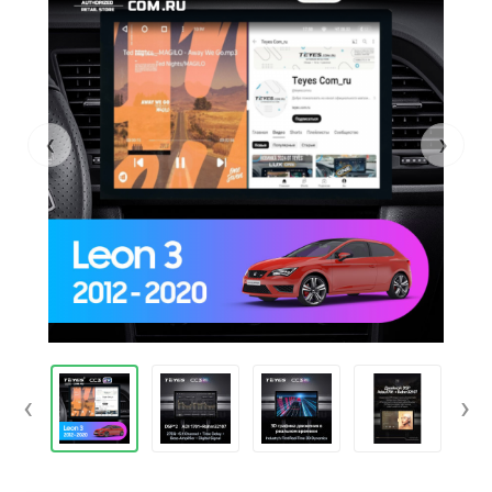
‹
›
‹
›