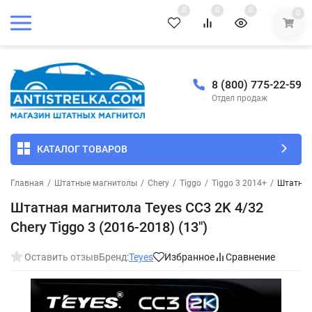
0
0
0
0
8 (800) 775-22-59
Отдел продаж
КАТАЛОГ ТОВАРОВ
Главная
/
Штатные магнитолы
/
Chery
/
Tiggo
/
Tiggo 3 2014+
/
Штатная 
Штатная магнитола Teyes CC3 2K 4/32
Chery Tiggo 3 (2016-2018) (13")
Оставить отзыв
Бренд:
Teyes
Избранное
Сравнение