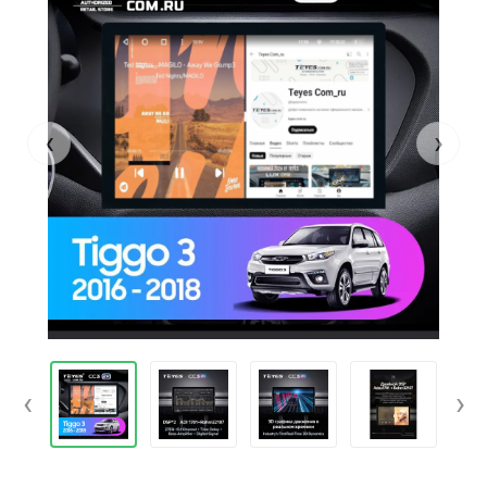
‹
›
‹
›