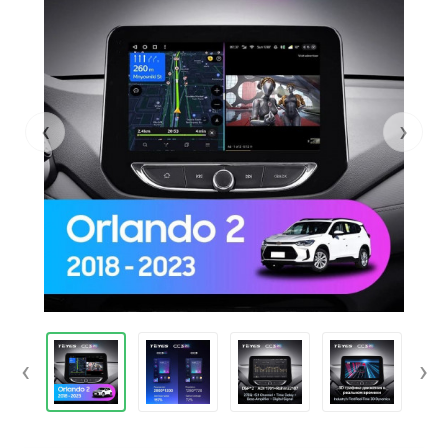
‹
›
‹
›