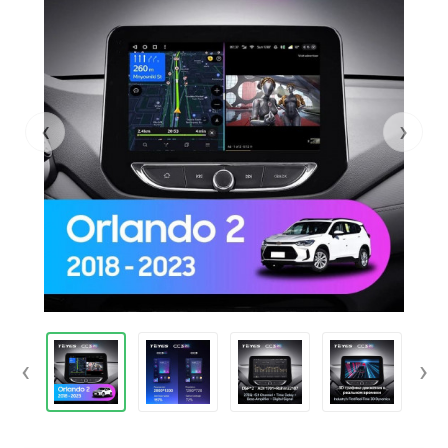
‹
›
‹
›