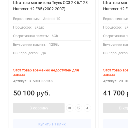
Штатная магнитола Teyes CC3 2K 6/128
Штатная магн
Hummer H2 E85 (2002-2007)
Hummer H2 E8
Версия системы:
Android 10
Версия систем
Процессор:
8ядер
Процессор:
8
Оперативная память:
6Gb
Оперативная п
Внутренняя память:
128Gb
Внутренняя па
DSP процессор:
Да
DSP процессор
Этот товар временно недоступен для
Этот товар в
заказа
заказа
Артикул:
3159CC36-2K-9
Артикул:
2010
50 100
41 700
руб.
В корзину
В ко
Купить в 1 клик