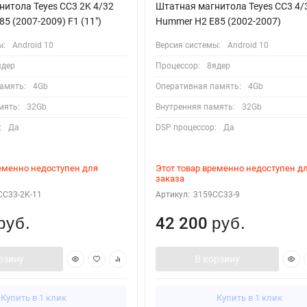
итола Teyes CC3 2K 4/32
Штатная магнитола Teyes CC3 4/
5 (2007-2009) F1 (11")
Hummer H2 E85 (2002-2007)
ы:
Android 10
Версия системы:
Android 10
ядер
Процессор:
8ядер
амять:
4Gb
Оперативная память:
4Gb
мять:
32Gb
Внутренняя память:
32Gb
:
Да
DSP процессор:
Да
ременно недоступен для
Этот товар временно недоступен д
заказа
CC33-2K-11
Артикул:
3159CC33-9
42 200
руб.
руб.
рзину
В корзину
Купить в 1 клик
Купить в 1 клик