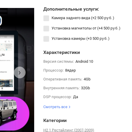
Дополнительные услуги:
Камера заднего вида (+
2 500
)
руб.
Установка магнитолы от (+
4 500
)
руб.
Установка камеры (+
3 500
)
руб.
Характеристики
Версия системы:
Android 10
›
Процессор:
8ядер
Оперативная память:
4Gb
Внутренняя память:
32Gb
DSP процессор:
Да
Смотреть все
Категории
H2 1 Рестайлинг (2007-2009)