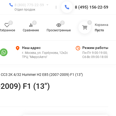
8 (800) 775-22-59
8 (495) 156-22-59
Отдел продаж
0
0
0
0
Корзина
Пусто
Избранное
Сравнение
Просмотренные
Наш адрес
Режим работы
г. Москва, ул. Горбунова, 12к2с
Пн-Пт 9:00-19:00;
ТРЦ "МирусАвто"
Сб-Вс 09:00-18:00
CC3 2K 4/32 Hummer H2 E85 (2007-2009) F1 (13")
009) F1 (13")