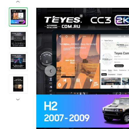
‹
‹
›