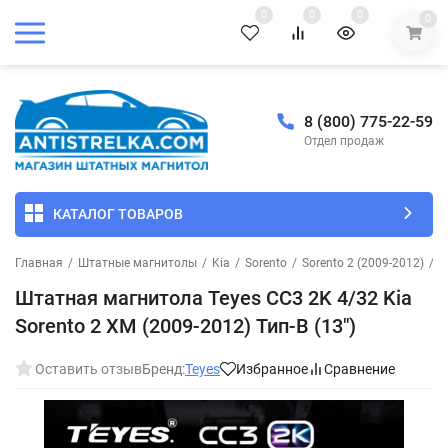
0
0
0
0
8 (800) 775-22-59
Отдел продаж
КАТАЛОГ ТОВАРОВ
Главная
/
Штатные магнитолы
/
Kia
/
Sorento
/
Sorento 2 (2009-2012)
/
Ш
Штатная магнитола Teyes CC3 2K 4/32 Kia
Sorento 2 XM (2009-2012) Тип-B (13")
Оставить отзыв
Бренд:
Teyes
Избранное
Сравнение