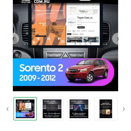
‹
›
‹
›