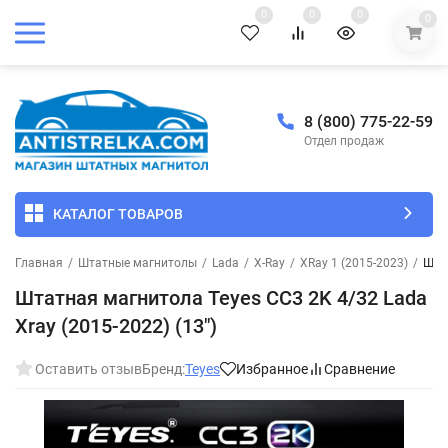
0
0
0
0
8 (800) 775-22-59
Отдел продаж
КАТАЛОГ ТОВАРОВ
Главная
/
Штатные магнитолы
/
Lada
/
X-Ray
/
XRay 1 (2015-2023)
/
Штат
Штатная магнитола Teyes CC3 2K 4/32 Lada
Xray (2015-2022) (13")
Оставить отзыв
Бренд:
Teyes
Избранное
Сравнение