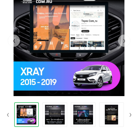
‹
›
‹
›