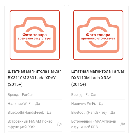
Штатная магнитола FarCar
Штатная магнитола FarCar
BX3110M 360 Lada XRAY
DX3110M Lada XRAY
(2015+)
(2015+)
Бренд:
FarCar
Бренд:
FarCar
Наличие Wi-Fi:
Да
Наличие Wi-Fi:
Да
Bluetooth(HandsFree):
Да
Bluetooth(HandsFree):
Да
Встроенный FM/AM тюнер
Встроенный FM/AM тюнер
Да
Да
с функцией RDS:
с функцией RDS: