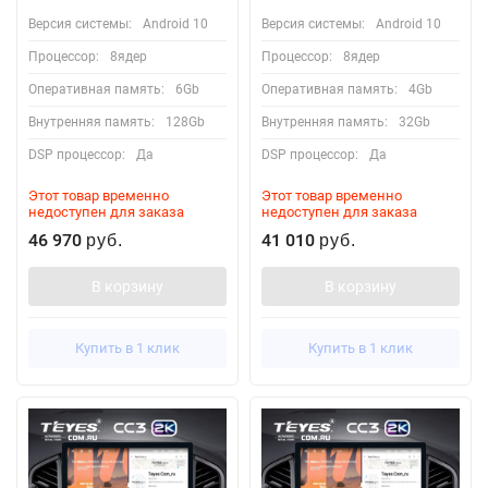
Версия системы:
Android 10
Версия системы:
Android 10
Процессор:
8ядер
Процессор:
8ядер
Оперативная память:
6Gb
Оперативная память:
4Gb
Внутренняя память:
128Gb
Внутренняя память:
32Gb
DSP процессор:
Да
DSP процессор:
Да
Этот товар временно
Этот товар временно
недоступен для заказа
недоступен для заказа
46 970
41 010
руб.
руб.
В корзину
В корзину
Купить в 1 клик
Купить в 1 клик