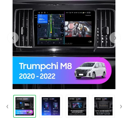
‹
›
‹
›