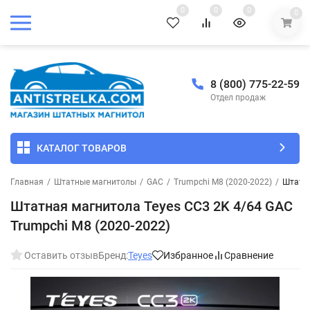
0
0
0
0
8 (800) 775-22-59
Отдел продаж
КАТАЛОГ ТОВАРОВ
Главная
/
Штатные магнитолы
/
GAC
/
Trumpchi M8 (2020-2022)
/
Штатна
Штатная магнитола Teyes CC3 2K 4/64 GAC
Trumpchi M8 (2020-2022)
Оставить отзыв
Бренд:
Teyes
Избранное
Сравнение