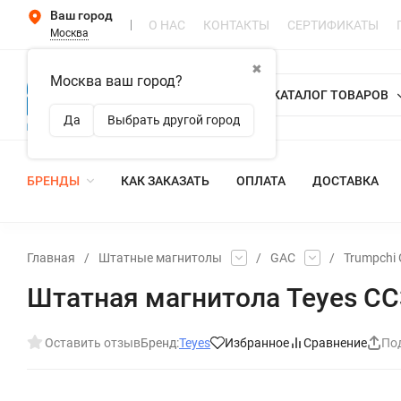
Ваш город
О НАС
КОНТАКТЫ
СЕРТИФИКАТЫ
Москва
✖
Москва ваш город?
КАТАЛОГ ТОВАРОВ
Да
Выбрать другой город
БРЕНДЫ
КАК ЗАКАЗАТЬ
ОПЛАТА
ДОСТАВКА
Главная
/
Штатные магнитолы
/
GAC
/
Trumpchi 
Штатная магнитола Teyes CC3
Оставить отзыв
Бренд:
Teyes
Избранное
Сравнение
По