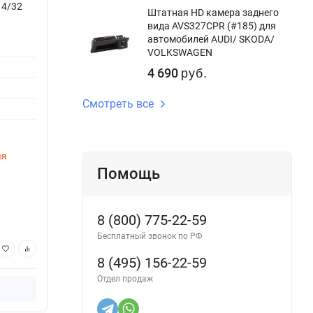
 4/32
Штатная магнитола Teyes CC3 2K 6/128
Штатн
Штатная HD камера заднего
GAC Trumpchi M8 (2020-2022)
Trump
вида AVS327CPR (#185) для
автомобилей AUDI/ SKODA/
Версия системы:
Android 10
Версия
VOLKSWAGEN
Процессор:
8ядер
Процес
4 690
руб.
Оперативная память:
6Gb
Опера
Смотреть все
Внутренняя память:
128Gb
Внутре
DSP процессор:
Да
DSP пр
ля
Этот товар временно недоступен для
Этот 
заказа
заказ
Помощь
Артикул:
3173CC36-2K-10
Артику
44 400
34
руб.
8 (800) 775-22-59
Бесплатный звонок по РФ
В корзину
8 (495) 156-22-59
Отдел продаж
Купить в 1 клик