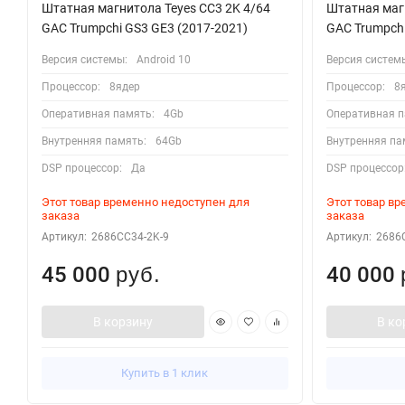
Штатная магнитола Teyes CC3 2K 4/64
Штатная магн
GAC Trumpchi GS3 GE3 (2017-2021)
GAC Trumpchi
Версия системы:
Android 10
Версия систем
Процессор:
8ядер
Процессор:
8
Оперативная память:
4Gb
Оперативная п
Внутренняя память:
64Gb
Внутренняя па
DSP процессор:
Да
DSP процессор
Этот товар временно недоступен для
Этот товар в
заказа
заказа
Артикул:
2686CC34-2K-9
Артикул:
2686
45 000
40 000
руб.
В корзину
В ко
Купить в 1 клик