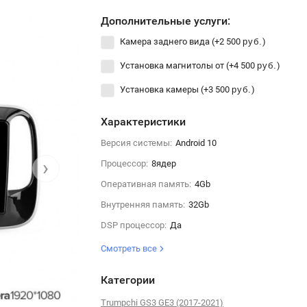
Дополнительные услуги:
Камера заднего вида (+
2 500
)
руб.
Установка магнитолы от (+
4 500
)
руб.
Установка камеры (+
3 500
)
руб.
Характеристики
Версия системы:
Android 10
›
Процессор:
8ядер
Оперативная память:
4Gb
Внутренняя память:
32Gb
DSP процессор:
Да
Смотреть все
Категории
Trumpchi GS3 GE3 (2017-2021)