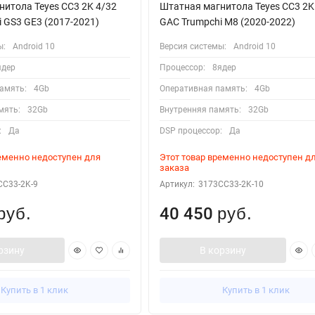
итола Teyes CC3 2K 4/32
Штатная магнитола Teyes CC3 2K
 GS3 GE3 (2017-2021)
GAC Trumpchi M8 (2020-2022)
ы:
Android 10
Версия системы:
Android 10
ядер
Процессор:
8ядер
амять:
4Gb
Оперативная память:
4Gb
мять:
32Gb
Внутренняя память:
32Gb
:
Да
DSP процессор:
Да
ременно недоступен для
Этот товар временно недоступен д
заказа
CC33-2K-9
Артикул:
3173CC33-2K-10
40 450
руб.
руб.
рзину
В корзину
Купить в 1 клик
Купить в 1 клик