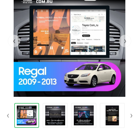
‹
›
‹
›