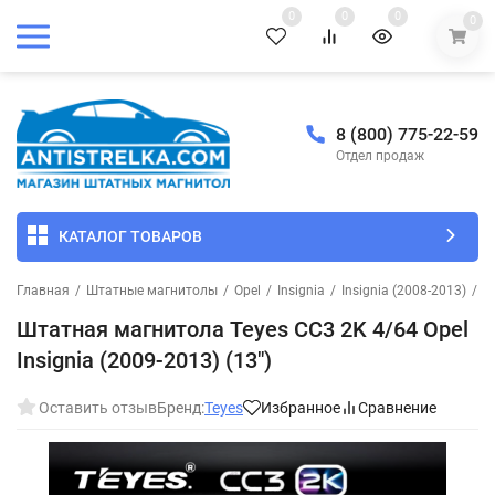
0
0
0
0
8 (800) 775-22-59
Отдел продаж
КАТАЛОГ ТОВАРОВ
Главная
/
Штатные магнитолы
/
Opel
/
Insignia
/
Insignia (2008-2013)
/
Ш
Штатная магнитола Teyes CC3 2K 4/64 Opel
Insignia (2009-2013) (13")
Оставить отзыв
Бренд:
Teyes
Избранное
Сравнение