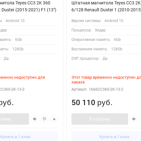
итола Teyes CC3 2K 360
Штатная магнитола Teyes CC3 2K
 Duster (2015-2021) F1 (13")
6/128 Renault Duster 1 (2010-2015)
ы:
Android 10
Версия системы:
Android 10
ядер
Процессор:
8ядер
амять:
6Gb
Оперативная память:
6Gb
мять:
128Gb
Внутренняя память:
128Gb
:
Да
DSP процессор:
Да
ременно недоступен для
Этот товар временно недоступен д
заказа
CC360-2K-13-2
Артикул:
1666CC360-2K-13-2
50 110
руб.
руб.
рзину
В корзину
Купить в 1 клик
Купить в 1 клик