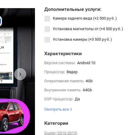
Дополнительные услуги:
Камера заднего вида (+
2 500
)
руб.
Установка магнитолы от (+
4 500
)
руб.
Установка камеры (+
3 500
)
руб.
Характеристики
Версия системы:
Android 10
›
Процессор:
8ядер
Оперативная память:
4Gb
Внутренняя память:
64Gb
DSP процессор:
Да
Смотреть все
Категории
Duster (2010-2015)