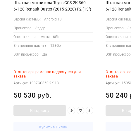
Штатная магнитола Teyes CC3 2K 360
Штатная магн
6/128 Renault Duster (2015-2020) F2 (13")
6/128 Renault
Версия системы:
Android 10
Версия систем
Процессор:
8ядер
Процессор:
8
Оперативная память:
6Gb
Оперативная п
Внутренняя память:
128Gb
Внутренняя па
DSP процессор:
Да
DSP процессор
Этот товар временно недоступен для
Этот товар в
заказа
заказа
Артикул:
1997CC360-2K-13
Артикул:
1505
50 530
50 240
руб.
В корзину
В ко
Купить в 1 клик