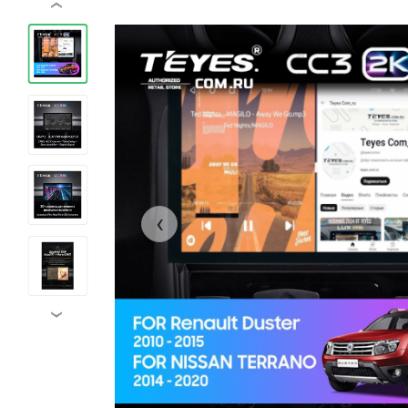
‹
‹
›