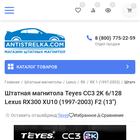
0
0
0
0
8 (800) 775-22-59
Отдел продаж
КАТАЛОГ ТОВАРОВ
Главная
/
Штатные магнитолы
/
Lexus
/
RX
/
RX 1 (1997-2003)
/
Штатная 
Штатная магнитола Teyes CC3 2K 6/128
Lexus RX300 XU10 (1997-2003) F2 (13")
Оставить отзыв
Бренд:
Teyes
Избранное
Сравнение