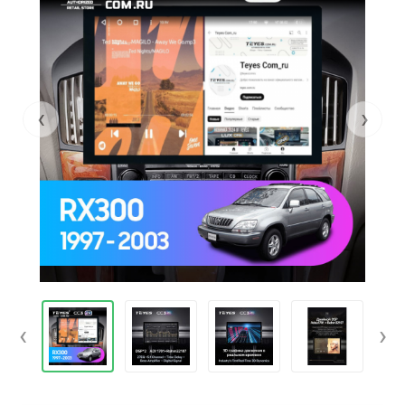
‹
›
‹
›