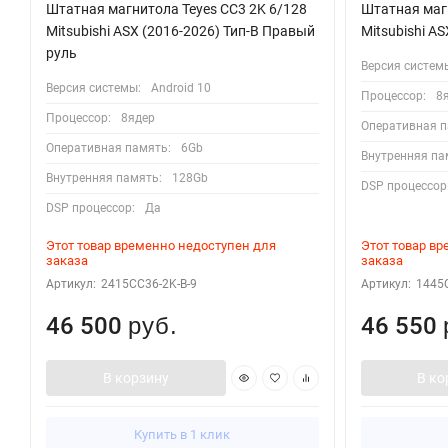
Штатная магнитола Teyes CC3 2K 6/128
Штатная магн
Mitsubishi ASX (2016-2026) Тип-B Правый
Mitsubishi AS
руль
Версия систем
Версия системы:
Android 10
Процессор:
8
Процессор:
8ядер
Оперативная п
Оперативная память:
6Gb
Внутренняя па
Внутренняя память:
128Gb
DSP процессор
DSP процессор:
Да
Этот товар временно недоступен для
Этот товар в
заказа
заказа
Артикул:
2415CC36-2K-B-9
Артикул:
1445
46 500
46 550
руб.
В корзину
В ко
Купить в 1 клик