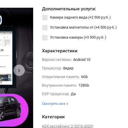
Дополнительные услуги:
Камера заднего вида (+
2 500
)
руб.
Установка магнитолы от (+
4 500
)
руб.
Установка камеры (+
3 500
)
руб.
Характеристики
Версия системы:
Android 10
›
Процессор:
8ядер
Оперативная память:
6Gb
Внутренняя память:
128Gb
DSP процессор:
Да
Смотреть все
Категории
ASX рестайлинг 2 (2016-2020)