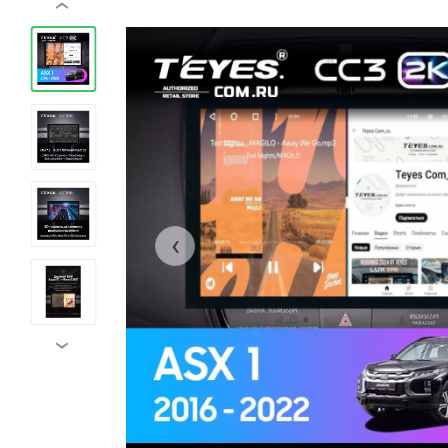
‹
‹
›