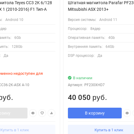
итола Teyes CC3 2K 6/128
Штатная магнитола Parafar PF2
X 1 (2010-2016) F1 Тип-A
Mitsubishi ASX 2013+
ы:
Android 10
Версия системы:
Android 11
ядер
Процессор:
8ядер
амять:
6Gb
Оперативная память:
4Gb
мять:
128Gb
Внутренняя память:
64Gb
:
Да
DSP процессор:
Да
ременно недоступен для
В наличии
CC36-2K-ASX A-10
Артикул:
PF230XHD7
40 050
руб.
руб.
рзину
В корзину
Купить в 1 клик
Купить в 1 клик