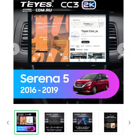
‹
›
‹
›