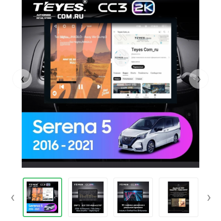
‹
›
‹
›