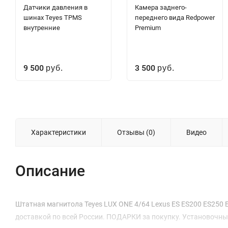
Датчики давления в
Камера заднего-
шинах Teyes TPMS
переднего вида Redpower
внутренние
Premium
9 500
3 500
руб.
руб.
Характеристики
Отзывы (0)
Видео
Описание
Штатная магнитола Teyes LUX ONE 4/64 Lexus ES ES200 ES250 ES3
доставкой по всей России. ПОДАРКИ за покупку. Установочные