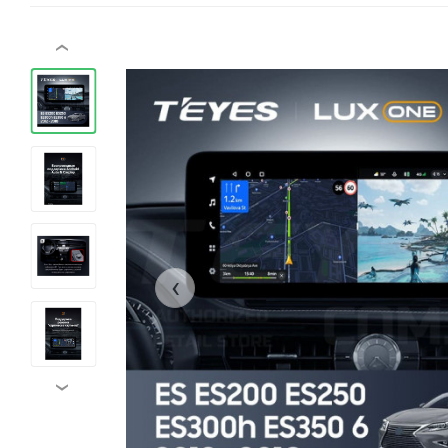
‹
‹
›