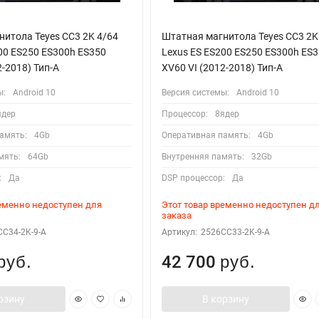
итола Teyes CC3 2K 4/64
Штатная магнитола Teyes CC3 2K
00 ES250 ES300h ES350
Lexus ES ES200 ES250 ES300h ES
2-2018) Тип-A
XV60 VI (2012-2018) Тип-A
ы:
Android 10
Версия системы:
Android 10
ядер
Процессор:
8ядер
амять:
4Gb
Оперативная память:
4Gb
мять:
64Gb
Внутренняя память:
32Gb
:
Да
DSP процессор:
Да
ременно недоступен для
Этот товар временно недоступен д
заказа
C34-2K-9-A
Артикул:
2526CC33-2K-9-A
42 700
руб.
руб.
рзину
В корзину