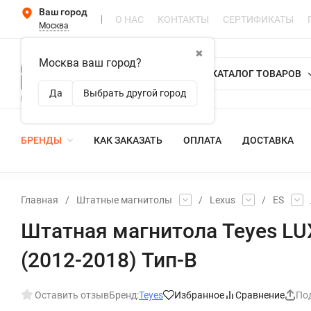
Ваш город
О НАС
КОНТАКТЫ
СЕРТИФИКАТЫ
Москва
✖
Москва ваш город?
КАТАЛОГ ТОВАРОВ
Да
Выбрать другой город
БРЕНДЫ
КАК ЗАКАЗАТЬ
ОПЛАТА
ДОСТАВКА
Главная
/
Штатные магнитолы
/
Lexus
/
ES
Штатная магнитола Teyes LUX
(2012-2018) Тип-B
Оставить отзыв
Бренд:
Teyes
Избранное
Сравнение
По