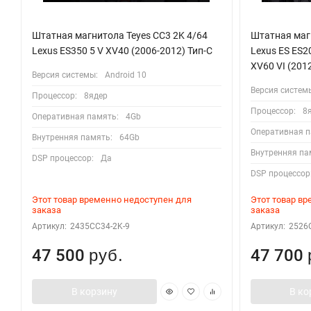
Штатная магнитола Teyes CC3 2K 4/64
Штатная магн
Lexus ES350 5 V XV40 (2006-2012) Тип-C
Lexus ES ES2
XV60 VI (201
Версия системы:
Android 10
Версия систем
Процессор:
8ядер
Процессор:
8
Оперативная память:
4Gb
Оперативная п
Внутренняя память:
64Gb
Внутренняя па
DSP процессор:
Да
DSP процессор
Этот товар временно недоступен для
Этот товар в
заказа
заказа
Артикул:
2435CC34-2K-9
Артикул:
2526C
47 500
47 700
руб.
В корзину
В ко