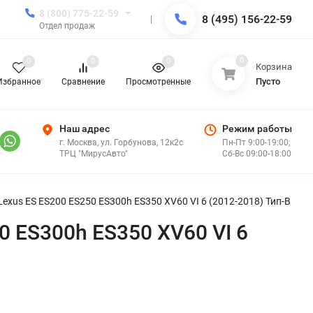
8 (800) 775-22-59
8 (495) 156-22-59
Отдел продаж
0
0
0
0
Корзина
Пусто
Избранное
Сравнение
Просмотренные
Наш адрес
Режим работы
г. Москва, ул. Горбунова, 12к2с
Пн-Пт 9:00-19:00;
ТРЦ "МирусАвто"
Сб-Вс 09:00-18:00
exus ES ES200 ES250 ES300h ES350 XV60 VI 6 (2012-2018) Тип-B
0 ES300h ES350 XV60 VI 6