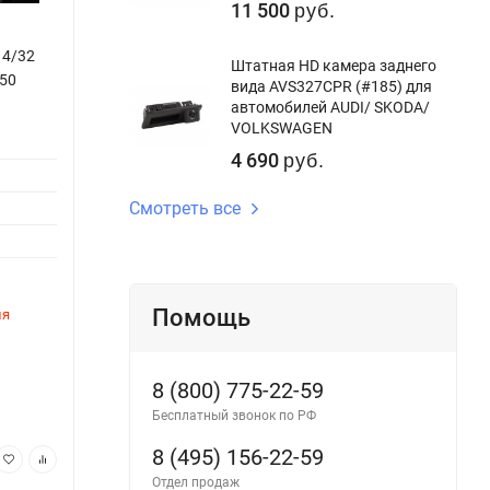
11 500
руб.
 4/32
Штатная магнитола Tesla Carmedia ZF-
Штатн
Штатная HD камера заднего
350
1118H-DSP Lexus ES 240 2006-2012
Lexus
вида AVS327CPR (#185) для
автомобилей AUDI/ SKODA/
Версия системы:
Android 9.0
Диагон
VOLKSWAGEN
Процессор:
6ядер
Тип ма
4 690
руб.
Оперативная память:
4Gb
Бренд:
Смотреть все
Внутренняя память:
64Gb
Год вы
DSP процессор:
Да
Blueto
Помощь
ля
В наличии
Нет в
Артикул:
ZF-1118H-DSP
Артику
8 (800) 775-22-59
47 400
44
руб.
Бесплатный звонок по РФ
8 (495) 156-22-59
В корзину
Отдел продаж