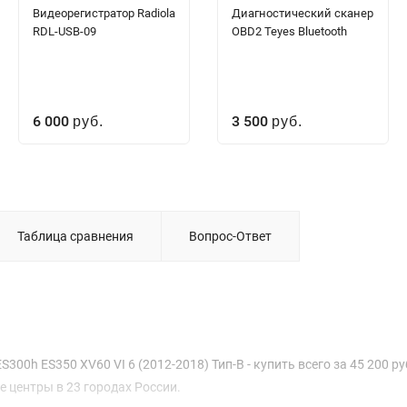
Видеорегистратор Radiola
Диагностический сканер
RDL-USB-09
OBD2 Teyes Bluetooth
6 000
3 500
руб.
руб.
Таблица сравнения
Вопрос-Ответ
00h ES350 XV60 VI 6 (2012-2018) Тип-B - купить всего за 45 200 руб
 центры в 23 городах России.