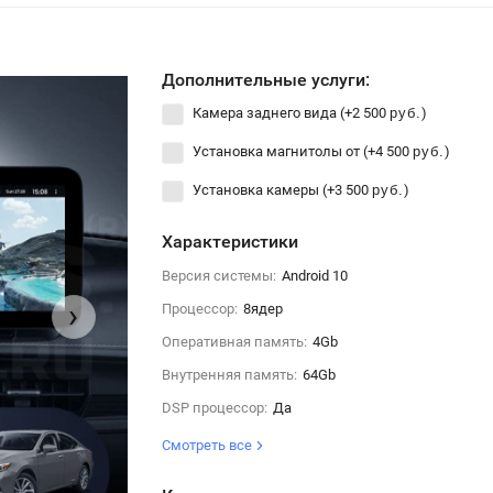
Дополнительные услуги:
Камера заднего вида (+
2 500
)
руб.
Установка магнитолы от (+
4 500
)
руб.
Установка камеры (+
3 500
)
руб.
Характеристики
Версия системы:
Android 10
›
Процессор:
8ядер
Оперативная память:
4Gb
Внутренняя память:
64Gb
DSP процессор:
Да
Смотреть все