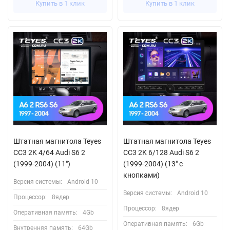
Купить в 1 клик
Купить в 1 клик
Штатная магнитола Teyes
Штатная магнитола Teyes
CC3 2K 4/64 Audi S6 2
CC3 2K 6/128 Audi S6 2
(1999-2004) (11")
(1999-2004) (13" с
кнопками)
Версия системы:
Android 10
Версия системы:
Android 10
Процессор:
8ядер
Процессор:
8ядер
Оперативная память:
4Gb
Оперативная память:
6Gb
Внутренняя память:
64Gb