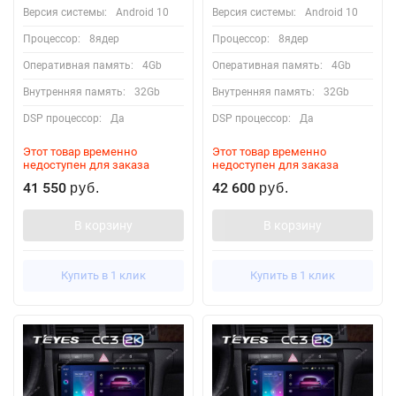
Версия системы:
Android 10
Версия системы:
Android 10
Процессор:
8ядер
Процессор:
8ядер
Оперативная память:
4Gb
Оперативная память:
4Gb
Внутренняя память:
32Gb
Внутренняя память:
32Gb
DSP процессор:
Да
DSP процессор:
Да
Этот товар временно
Этот товар временно
недоступен для заказа
недоступен для заказа
41 550
42 600
руб.
руб.
В корзину
В корзину
Купить в 1 клик
Купить в 1 клик