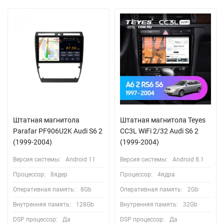
Штатная магнитола
Штатная магнитола Teyes
Parafar PF906U2K Audi S6 2
CC3L WiFi 2/32 Audi S6 2
(1999-2004)
(1999-2004)
Версия системы:
Android 11
Версия системы:
Android 8.1
Процессор:
8ядер
Процессор:
4ядра
Оперативная память:
8Gb
Оперативная память:
2Gb
Внутренняя память:
128Gb
Внутренняя память:
32Gb
DSP процессор:
Да
DSP процессор:
Да