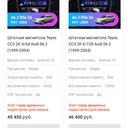
Штатная магнитола Teyes
Штатная магнитола Teyes
CC3 2K 4/64 Audi S6 2
CC3 2K 6/128 Audi S6 2
(1999-2004)
(1999-2004)
Версия системы:
Android 10
Версия системы:
Android 10
Процессор:
8ядер
Процессор:
8ядер
Оперативная память:
4Gb
Оперативная память:
6Gb
Внутренняя память:
64Gb
Внутренняя память:
128Gb
DSP процессор:
Да
DSP процессор:
Да
Этот товар временно
Этот товар временно
недоступен для заказа
недоступен для заказа
45 450
46 400
руб.
руб.