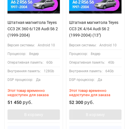
Штатная магнитола Teyes
Штатная магнитола Teyes
CC3 2K 360 6/128 Audi S6 2
CC3 2K 4/64 Audi S6 2
(1999-2004)
(1999-2004) (13")
Версия системы:
Android 10
Версия системы:
Android 10
Процессор:
8ядер
Процессор:
8ядер
Оперативная память:
6Gb
Оперативная память:
4Gb
Внутренняя память:
128Gb
Внутренняя память:
64Gb
DSP процессор:
Да
DSP процессор:
Да
Этот товар временно
Этот товар временно
недоступен для заказа
недоступен для заказа
51 450
52 300
руб.
руб.
В корзину
В корзину