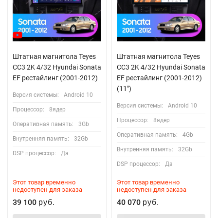
Штатная магнитола Teyes
Штатная магнитола Teyes
CC3 2K 4/32 Hyundai Sonata
CC3 2K 4/32 Hyundai Sonata
EF рестайлинг (2001-2012)
EF рестайлинг (2001-2012)
(11")
Версия системы:
Android 10
Версия системы:
Android 10
Процессор:
8ядер
Процессор:
8ядер
Оперативная память:
3Gb
Оперативная память:
4Gb
Внутренняя память:
32Gb
Внутренняя память:
32Gb
DSP процессор:
Да
DSP процессор:
Да
Этот товар временно
Этот товар временно
недоступен для заказа
недоступен для заказа
39 100
40 070
руб.
руб.