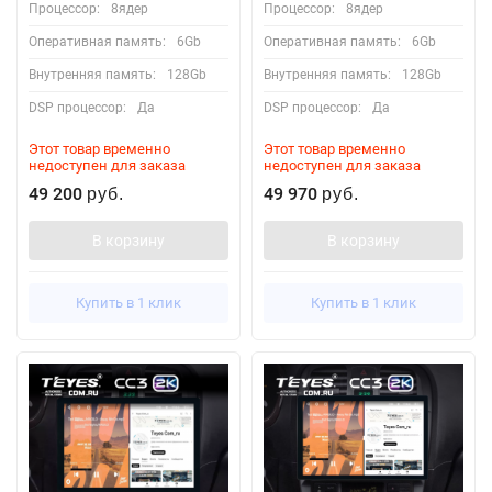
Процессор:
8ядер
Процессор:
8ядер
Оперативная память:
6Gb
Оперативная память:
6Gb
Внутренняя память:
128Gb
Внутренняя память:
128Gb
DSP процессор:
Да
DSP процессор:
Да
Этот товар временно
Этот товар временно
недоступен для заказа
недоступен для заказа
49 200
49 970
руб.
руб.
В корзину
В корзину
Купить в 1 клик
Купить в 1 клик