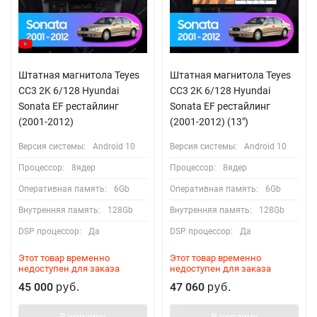
Штатная магнитола Teyes
Штатная магнитола Teyes
CC3 2K 6/128 Hyundai
CC3 2K 6/128 Hyundai
Sonata EF рестайлинг
Sonata EF рестайлинг
(2001-2012)
(2001-2012) (13")
Версия системы:
Android 10
Версия системы:
Android 10
Процессор:
8ядер
Процессор:
8ядер
Оперативная память:
6Gb
Оперативная память:
6Gb
Внутренняя память:
128Gb
Внутренняя память:
128Gb
DSP процессор:
Да
DSP процессор:
Да
Этот товар временно
Этот товар временно
недоступен для заказа
недоступен для заказа
45 000
47 060
руб.
руб.
В корзину
В корзину