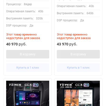
Процессор:
8ядер
Оперативная память:
4Gb
Оперативная память:
4Gb
Внутренняя память:
64Gb
Внутренняя память:
32Gb
DSP процессор:
Да
DSP процессор:
Да
Этот товар временно
Этот товар временно
недоступен для заказа
недоступен для заказа
40 970
43 970
руб.
руб.
В корзину
В корзину
Купить в 1 клик
Купить в 1 клик