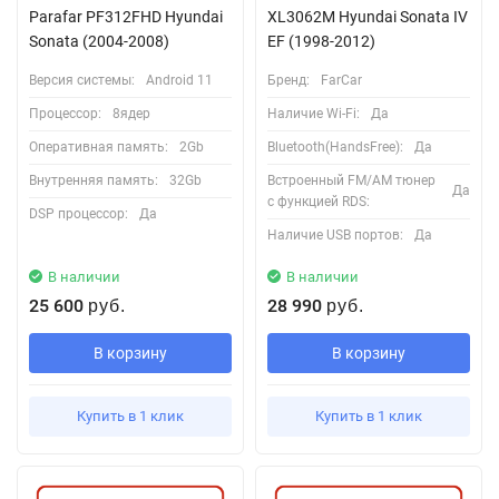
Parafar PF312FHD Hyundai
XL3062M Hyundai Sonata IV
Sonata (2004-2008)
EF (1998-2012)
Версия системы:
Android 11
Бренд:
FarCar
Процессор:
8ядер
Наличие Wi-Fi:
Да
Оперативная память:
2Gb
Bluetooth(HandsFree):
Да
Внутренняя память:
32Gb
Встроенный FM/AM тюнер
Да
с функцией RDS:
DSP процессор:
Да
Наличие USB портов:
Да
В наличии
В наличии
25 600
28 990
руб.
руб.
В корзину
В корзину
Купить в 1 клик
Купить в 1 клик