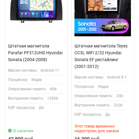
Штатная магнитола
Штатная магнитола Teyes
Parafar PF312UHD Hyundai
CC3L WiFi 2/32 Hyundai
Sonata (2004-2008)
Sonata EF рестайлинг
(2001-2012)
Версия системы:
Android 11
Версия системы:
Android 8.1
Процессор:
8ядер
Процессор:
4ядра
Оперативная память:
8Gb
Оперативная память:
2Gb
Внутренняя память:
128Gb
Внутренняя память:
32Gb
DSP процессор:
Да
DSP процессор:
Да
Этот товар временно
В наличии
недоступен для заказа
42 900
16 300
руб.
руб.