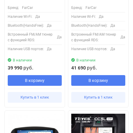
Бренд:
FarCar
Бренд:
FarCar
Наличие Wi-Fi:
Да
Наличие Wi-Fi:
Да
Bluetooth(HandsFree):
Да
Bluetooth(HandsFree):
Да
Встроенный FM/AM тюнер
Встроенный FM/AM тюнер
Да
Да
с функцией RDS:
с функцией RDS:
Наличие USB портов:
Да
Наличие USB портов:
Да
В наличии
В наличии
39 990
41 690
руб.
руб.
В корзину
В корзину
Купить в 1 клик
Купить в 1 клик