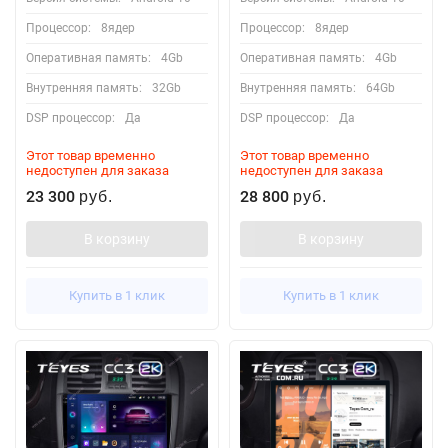
Процессор:
8ядер
Процессор:
8ядер
Оперативная память:
4Gb
Оперативная память:
4Gb
Внутренняя память:
32Gb
Внутренняя память:
64Gb
DSP процессор:
Да
DSP процессор:
Да
Этот товар временно
Этот товар временно
недоступен для заказа
недоступен для заказа
23 300
28 800
руб.
руб.
В корзину
В корзину
Купить в 1 клик
Купить в 1 клик