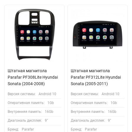
Штатная магнитола
Штатная магнитола
Parafar PF308Lite Hyundai
Parafar PF312Lite Hyundai
Sonata (2004-2008)
Sonata (2005-2011)
Версия системы:
Android 10
Версия системы:
Android 10
Оперативная память:
1Gb
Оперативная память:
1Gb
Внутренняя память:
16Gb
Внутренняя память:
16Gb
Диагональ дисплея:
9"
Диагональ дисплея:
9"
Бренд:
Parafar
Бренд:
Parafar