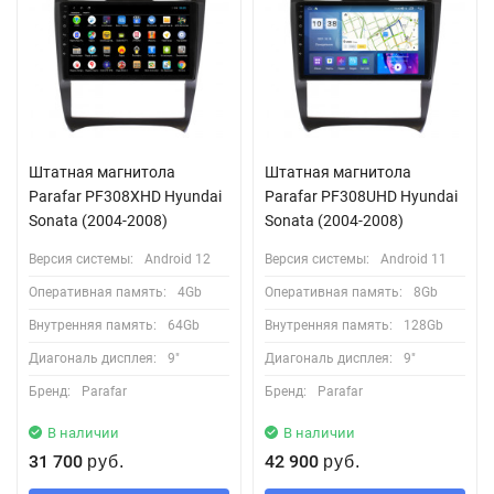
Штатная магнитола
Штатная магнитола
Parafar PF308XHD Hyundai
Parafar PF308UHD Hyundai
Sonata (2004-2008)
Sonata (2004-2008)
Версия системы:
Android 12
Версия системы:
Android 11
Оперативная память:
4Gb
Оперативная память:
8Gb
Внутренняя память:
64Gb
Внутренняя память:
128Gb
Диагональ дисплея:
9"
Диагональ дисплея:
9"
Бренд:
Parafar
Бренд:
Parafar
В наличии
В наличии
31 700
42 900
руб.
руб.