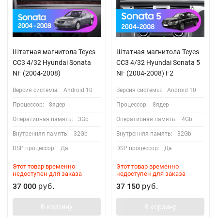
Штатная магнитола Teyes
Штатная магнитола Teyes
CC3 4/32 Hyundai Sonata
CC3 4/32 Hyundai Sonata 5
NF (2004-2008)
NF (2004-2008) F2
Версия системы:
Android 10
Версия системы:
Android 10
Процессор:
8ядер
Процессор:
8ядер
Оперативная память:
3Gb
Оперативная память:
4Gb
Внутренняя память:
32Gb
Внутренняя память:
32Gb
DSP процессор:
Да
DSP процессор:
Да
Этот товар временно
Этот товар временно
недоступен для заказа
недоступен для заказа
37 000
37 150
руб.
руб.
В корзину
В корзину