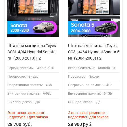
Штатная магнитола Teyes
Штатная магнитола Teyes
CC3L 4/64 Hyundai Sonata
CC3L 4/64 Hyundai Sonata 5
NF (2008-2010) F2
NF (2004-2008) F2
Версия системы:
Android 10
Версия системы:
Android 10
Процессор:
8ядер
Процессор:
8ядер
Оперативная память:
4Gb
Оперативная память:
4Gb
Внутренняя память:
64Gb
Внутренняя память:
64Gb
DSP процессор:
Да
DSP процессор:
Да
Этот товар временно
Этот товар временно
недоступен для заказа
недоступен для заказа
28 700
28 900
руб.
руб.