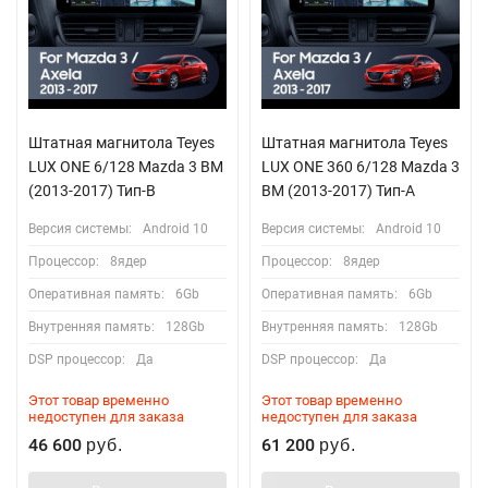
Штатная магнитола Teyes
Штатная магнитола Teyes
LUX ONE 6/128 Mazda 3 BM
LUX ONE 360 6/128 Mazda 3
(2013-2017) Тип-B
BM (2013-2017) Тип-A
Версия системы:
Android 10
Версия системы:
Android 10
Процессор:
8ядер
Процессор:
8ядер
Оперативная память:
6Gb
Оперативная память:
6Gb
Внутренняя память:
128Gb
Внутренняя память:
128Gb
DSP процессор:
Да
DSP процессор:
Да
Этот товар временно
Этот товар временно
недоступен для заказа
недоступен для заказа
46 600
61 200
руб.
руб.