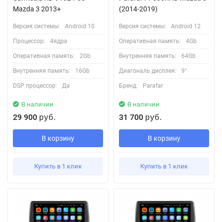
Mazda 3 2013+
(2014-2019)
Версия системы:
Android 10
Версия системы:
Android 12
Процессор:
4ядра
Оперативная память:
4Gb
Оперативная память:
2Gb
Внутренняя память:
64Gb
Внутренняя память:
16Gb
Диагональ дисплея:
9"
DSP процессор:
Да
Бренд:
Parafar
В наличии
В наличии
29 900
31 700
руб.
руб.
В корзину
В корзину
Купить в 1 клик
Купить в 1 клик