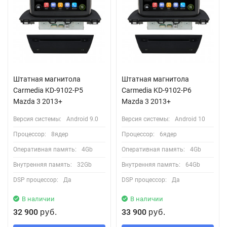
Штатная магнитола
Штатная магнитола
Carmedia KD-9102-P5
Carmedia KD-9102-P6
Mazda 3 2013+
Mazda 3 2013+
Версия системы:
Android 9.0
Версия системы:
Android 10
Процессор:
8ядер
Процессор:
6ядер
Оперативная память:
4Gb
Оперативная память:
4Gb
Внутренняя память:
32Gb
Внутренняя память:
64Gb
DSP процессор:
Да
DSP процессор:
Да
В наличии
В наличии
32 900
33 900
руб.
руб.