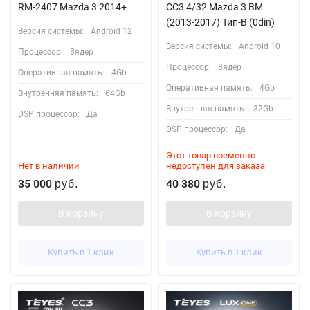
RM-2407 Mazda 3 2014+
CC3 4/32 Mazda 3 BM
(2013-2017) Тип-B (0din)
Версия системы:
Android 12
Версия системы:
Android 10
Процессор:
8ядер
Процессор:
8ядер
Оперативная память:
4Gb
Оперативная память:
4Gb
Внутренняя память:
64Gb
Внутренняя память:
32Gb
DSP процессор:
Да
DSP процессор:
Да
Этот товар временно
Нет в наличии
недоступен для заказа
35 000
40 380
руб.
руб.
В корзину
В корзину
Купить в 1 клик
Купить в 1 клик