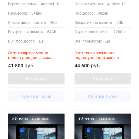
Версия системы:
Android 10
Версия системы:
Android 10
Процессор:
8ядер
Процессор:
8ядер
Оперативная память:
4Gb
Оперативная память:
6Gb
Внутренняя память:
64Gb
Внутренняя память:
128Gb
DSP процессор:
Да
DSP процессор:
Да
Этот товар временно
Этот товар временно
недоступен для заказа
недоступен для заказа
41 800
44 600
руб.
руб.
В корзину
В корзину
Купить в 1 клик
Купить в 1 клик