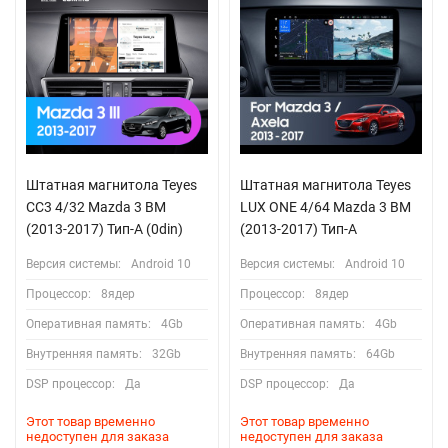
Штатная магнитола Teyes
Штатная магнитола Teyes
CC3 4/32 Mazda 3 BM
LUX ONE 4/64 Mazda 3 BM
(2013-2017) Тип-A (0din)
(2013-2017) Тип-A
Версия системы:
Android 10
Версия системы:
Android 10
Процессор:
8ядер
Процессор:
8ядер
Оперативная память:
4Gb
Оперативная память:
4Gb
Внутренняя память:
32Gb
Внутренняя память:
64Gb
DSP процессор:
Да
DSP процессор:
Да
Этот товар временно
Этот товар временно
недоступен для заказа
недоступен для заказа