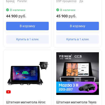
Бренд:
Parafar
DSP процессор:
Да
В наличии
В наличии
44 900
45 900
руб.
руб.
В корзину
В корзину
Купить в 1 клик
Купить в 1 клик
Штатная магнитола Airoc
Штатная магнитола Teyes