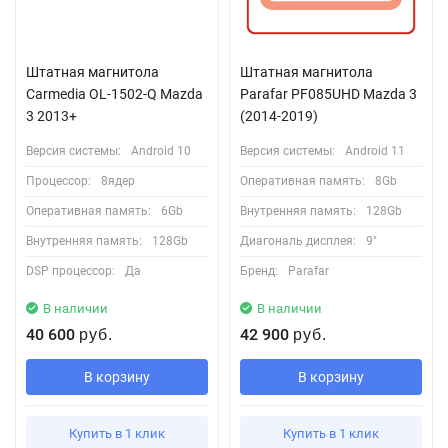
Штатная магнитола
Штатная магнитола
Carmedia OL-1502-Q Mazda
Parafar PF085UHD Mazda 3
3 2013+
(2014-2019)
Версия системы:
Android 10
Версия системы:
Android 11
Процессор:
8ядер
Оперативная память:
8Gb
Оперативная память:
6Gb
Внутренняя память:
128Gb
Внутренняя память:
128Gb
Диагональ дисплея:
9"
DSP процессор:
Да
Бренд:
Parafar
В наличии
В наличии
40 600
42 900
руб.
руб.
В корзину
В корзину
Купить в 1 клик
Купить в 1 клик