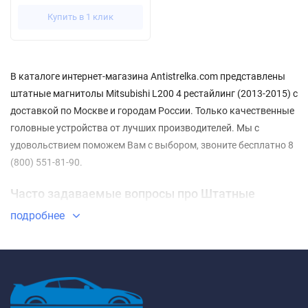
Купить в 1 клик
В каталоге интернет-магазина Antistrelka.com представлены
штатные магнитолы Mitsubishi L200 4 рестайлинг (2013-2015) с
доставкой по Москве и городам России. Только качественные
головные устройства от лучших производителей. Мы с
удовольствием поможем Вам с выбором, звоните бесплатно 8
(800) 551-81-90.
Часто задаваемые вопросы про Штатные
магнитолы Mitsubishi L200 4 рестайлинг (2013-
подробнее
2015)
⇓ Какие Штатные магнитолы Mitsubishi L200 4
рестайлинг (2013-2015) самые недорогие?
ТОП-3 недорогих товаров из категории Штатные магнитолы