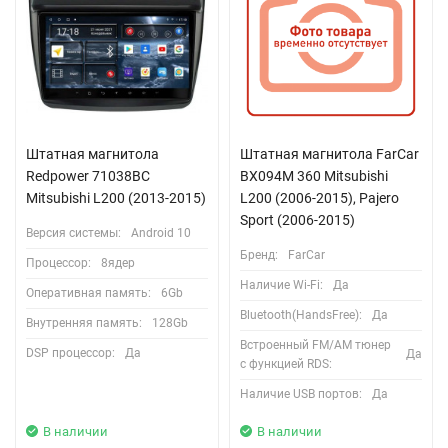
Штатная магнитола
Штатная магнитола FarCar
Redpower 71038BC
BX094M 360 Mitsubishi
Mitsubishi L200 (2013-2015)
L200 (2006-2015), Pajero
Sport (2006-2015)
Версия системы:
Android 10
Бренд:
FarCar
Процессор:
8ядер
Наличие Wi-Fi:
Да
Оперативная память:
6Gb
Bluetooth(HandsFree):
Да
Внутренняя память:
128Gb
Встроенный FM/AM тюнер
DSP процессор:
Да
Да
с функцией RDS:
Наличие USB портов:
Да
В наличии
В наличии