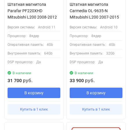
Штатная магнитола
Штатная магнитола
Parafar PF220XHD
Carmedia OL-9635-N
Mitsubishi L200 2008-2012
Mitsubishi L200 2007-2015
Версия системы:
Android 11
Версия системы:
Android 10
Процессор:
8ядер
Процессор:
8ядер
Оперативная память:
4Gb
Оперативная память:
4Gb
Внутренняя память:
64Gb
Внутренняя память:
32Gb
DSP процессор:
Да
DSP процессор:
Да
В наличии
В наличии
31 700
33 900
руб.
руб.
В корзину
В корзину
Купить в 1 клик
Купить в 1 клик