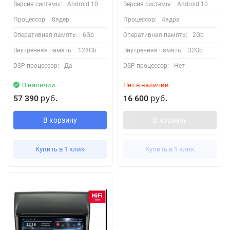
Версия системы:
Android 10
Версия системы:
Android 10
Процессор:
8ядер
Процессор:
4ядра
Оперативная память:
6Gb
Оперативная память:
2Gb
Внутренняя память:
128Gb
Внутренняя память:
32Gb
DSP процессор:
Да
DSP процессор:
Нет
В наличии
Нет в наличии
57 390
16 600
руб.
руб.
В корзину
В корзину
Купить в 1 клик
Купить в 1 клик