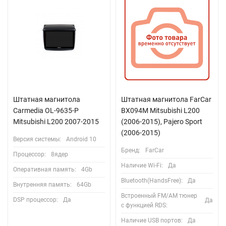
Штатная магнитола
Штатная магнитола FarCar
Carmedia OL-9635-P
BX094M Mitsubishi L200
Mitsubishi L200 2007-2015
(2006-2015), Pajero Sport
(2006-2015)
Версия системы:
Android 10
Бренд:
FarCar
Процессор:
8ядер
Наличие Wi-Fi:
Да
Оперативная память:
4Gb
Bluetooth(HandsFree):
Да
Внутренняя память:
64Gb
Встроенный FM/AM тюнер
DSP процессор:
Да
Да
с функцией RDS:
Наличие USB портов:
Да