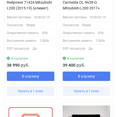
Redpower 71424 Mitsubishi
Carmedia OL-9638-Q
L200 (2015-19) (климат)
Mitsubishi L200 2017+
Версия системы:
Android 10
Версия системы:
Android 10
Процессор:
8ядер
Процессор:
8ядер
Оперативная память:
6Gb
Оперативная память:
6Gb
Внутренняя память:
128Gb
Внутренняя память:
128Gb
DSP процессор:
Да
DSP процессор:
Да
В наличии
В наличии
38 990
39 400
руб.
руб.
В корзину
В корзину
Купить в 1 клик
Купить в 1 клик