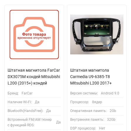
Штатная магнитола FarCar
Штатная магнитола
DX3075M кондей Mitsubishi
Carmedia U9-6385-T8
L200 (2015+) кондей
Mitsubishi L200 2017+
Бренд:
FarCar
Версия системы:
Android 9.0
Наличие Wi-Fi:
Да
Процессор:
8ядер
Bluetooth(HandsFree):
Да
Оперативная память:
2Gb
Встроенный FM/AM тюнер
Внутренняя память:
32Gb
Да
с функцией RDS:
DSP процессор:
Нет