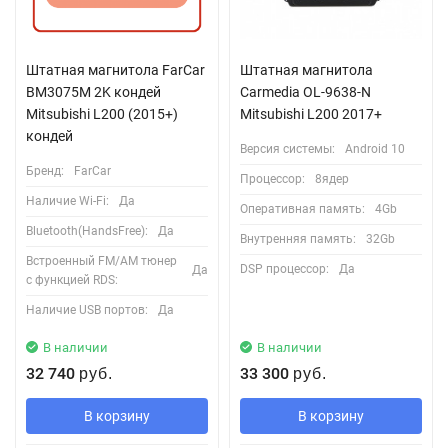
Штатная магнитола FarCar
Штатная магнитола
BM3075M 2K кондей
Carmedia OL-9638-N
Mitsubishi L200 (2015+)
Mitsubishi L200 2017+
кондей
Версия системы:
Android 10
Бренд:
FarCar
Процессор:
8ядер
Наличие Wi-Fi:
Да
Оперативная память:
4Gb
Bluetooth(HandsFree):
Да
Внутренняя память:
32Gb
Встроенный FM/AM тюнер
DSP процессор:
Да
Да
с функцией RDS:
Наличие USB портов:
Да
В наличии
В наличии
32 740
33 300
руб.
руб.
В корзину
В корзину