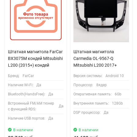
Штатная магнитола FarCar
Штатная магнитола
BX3075M кондей Mitsubishi
Carmedia OL-9567-Q
L200 (2015+) кондей
Mitsubishi L200 2017+
Бренд:
FarCar
Версия системы:
Android 10
Наличие Wi-Fi:
Да
Процессор:
8ядер
Bluetooth(HandsFree):
Да
Оперативная память:
6Gb
Встроенный FM/AM тюнер
Внутренняя память:
128Gb
Да
с функцией RDS:
DSP процессор:
Да
Наличие USB портов:
Да
В наличии
В наличии