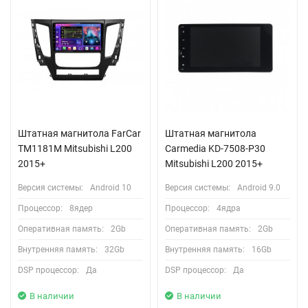
Штатная магнитола FarCar
Штатная магнитола
TM1181M Mitsubishi L200
Carmedia KD-7508-P30
2015+
Mitsubishi L200 2015+
Версия системы:
Android 10
Версия системы:
Android 9.0
Процессор:
8ядер
Процессор:
4ядра
Оперативная память:
2Gb
Оперативная память:
2Gb
Внутренняя память:
32Gb
Внутренняя память:
16Gb
DSP процессор:
Да
DSP процессор:
Да
В наличии
В наличии