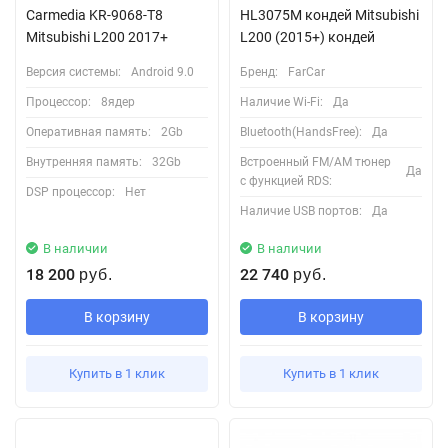
Carmedia KR-9068-T8
HL3075M кондей Mitsubishi
Mitsubishi L200 2017+
L200 (2015+) кондей
Версия системы:
Android 9.0
Бренд:
FarCar
Процессор:
8ядер
Наличие Wi-Fi:
Да
Оперативная память:
2Gb
Bluetooth(HandsFree):
Да
Внутренняя память:
32Gb
Встроенный FM/AM тюнер
Да
с функцией RDS:
DSP процессор:
Нет
Наличие USB портов:
Да
В наличии
В наличии
18 200
22 740
руб.
руб.
В корзину
В корзину
Купить в 1 клик
Купить в 1 клик