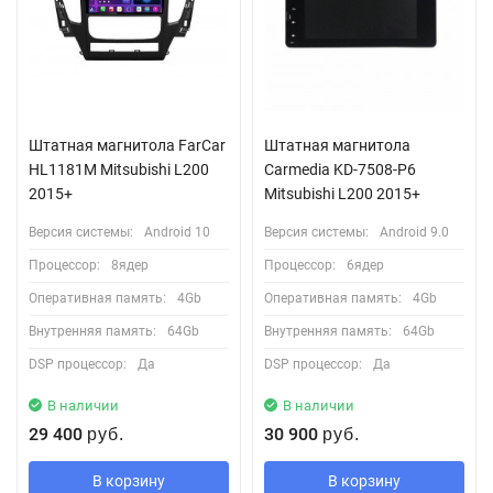
Штатная магнитола FarCar
Штатная магнитола
HL1181M Mitsubishi L200
Carmedia KD-7508-P6
2015+
Mitsubishi L200 2015+
Версия системы:
Android 10
Версия системы:
Android 9.0
Процессор:
8ядер
Процессор:
6ядер
Оперативная память:
4Gb
Оперативная память:
4Gb
Внутренняя память:
64Gb
Внутренняя память:
64Gb
DSP процессор:
Да
DSP процессор:
Да
В наличии
В наличии
29 400
30 900
руб.
руб.
В корзину
В корзину