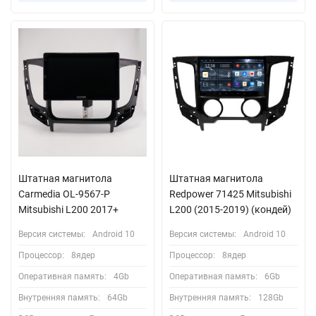
Штатная магнитола
Штатная магнитола
Carmedia OL-9567-P
Redpower 71425 Mitsubishi
Mitsubishi L200 2017+
L200 (2015-2019) (кондей)
Версия системы:
Android 10
Версия системы:
Android 10
Процессор:
8ядер
Процессор:
8ядер
Оперативная память:
4Gb
Оперативная память:
6Gb
Внутренняя память:
64Gb
Внутренняя память:
128Gb