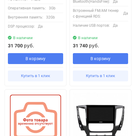
Bluetooth(HandsFree):
Да
Оперативная память:
3Gb
Встроенный FM/AM тюнер
Да
с функцией RDS:
Внутренняя память:
32Gb
Наличие USB портов:
Да
DSP процессор:
Да
В наличии
В наличии
31 700
31 740
руб.
руб.
В корзину
В корзину
Купить в 1 клик
Купить в 1 клик