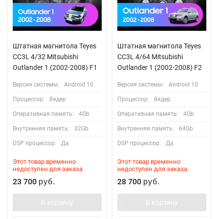
Штатная магнитола Teyes
Штатная магнитола Teyes
CC3L 4/32 Mitsubishi
CC3L 4/64 Mitsubishi
Outlander 1 (2002-2008) F1
Outlander 1 (2002-2008) F2
Версия системы:
Android 10
Версия системы:
Android 10
Процессор:
8ядер
Процессор:
8ядер
Оперативная память:
4Gb
Оперативная память:
4Gb
Внутренняя память:
32Gb
Внутренняя память:
64Gb
DSP процессор:
Да
DSP процессор:
Да
Этот товар временно
Этот товар временно
недоступен для заказа
недоступен для заказа
23 700
28 700
руб.
руб.
В корзину
В корзину