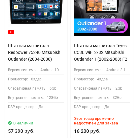
Штатная магнитола
Штатная магнитола Teyes
Redpower 75240 Mitsubishi
CC3L WiFi 2/32 Mitsubishi
Outlander (2004-2008)
Outlander 1 (2002-2008) F2
Версия системы:
Android 10
Версия системы:
Android 8.1
Процессор:
8ядер
Процессор:
4ядра
Оперативная память:
6Gb
Оперативная память:
2Gb
Внутренняя память:
128Gb
Внутренняя память:
32Gb
DSP процессор:
Да
DSP процессор:
Да
Этот товар временно
В наличии
недоступен для заказа
57 390
16 200
руб.
руб.