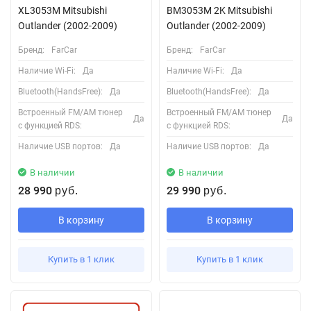
XL3053M Mitsubishi
BM3053M 2K Mitsubishi
Outlander (2002-2009)
Outlander (2002-2009)
Бренд:
FarCar
Бренд:
FarCar
Наличие Wi-Fi:
Да
Наличие Wi-Fi:
Да
Bluetooth(HandsFree):
Да
Bluetooth(HandsFree):
Да
Встроенный FM/AM тюнер
Встроенный FM/AM тюнер
Да
Да
с функцией RDS:
с функцией RDS:
Наличие USB портов:
Да
Наличие USB портов:
Да
В наличии
В наличии
28 990
29 990
руб.
руб.
В корзину
В корзину
Купить в 1 клик
Купить в 1 клик