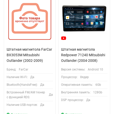
Штатная магнитола FarCar
Штатная магнитола
BX3053M Mitsubishi
Redpower 71240 Mitsubishi
Outlander (2002-2009)
Outlander (2004-2008)
Бренд:
FarCar
Версия системы:
Android 10
Наличие Wi-Fi:
Да
Процессор:
8ядер
Bluetooth(HandsFree):
Да
Оперативная память:
6Gb
Встроенный FM/AM тюнер
Внутренняя память:
128Gb
Да
с функцией RDS:
DSP процессор:
Да
Наличие USB портов:
Да