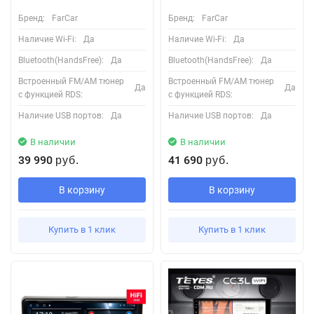
Бренд:
FarCar
Бренд:
FarCar
Наличие Wi-Fi:
Да
Наличие Wi-Fi:
Да
Bluetooth(HandsFree):
Да
Bluetooth(HandsFree):
Да
Встроенный FM/AM тюнер
Встроенный FM/AM тюнер
Да
Да
с функцией RDS:
с функцией RDS:
Наличие USB портов:
Да
Наличие USB портов:
Да
В наличии
В наличии
39 990
41 690
руб.
руб.
В корзину
В корзину
Купить в 1 клик
Купить в 1 клик