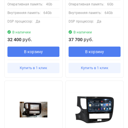
Оперативная память:
4Gb
Оперативная память:
6Gb
Внутренняя память:
64Gb
Внутренняя память:
64Gb
DSP процессор:
Да
DSP процессор:
Да
В наличии
В наличии
32 400
37 700
руб.
руб.
В корзину
В корзину
Купить в 1 клик
Купить в 1 клик