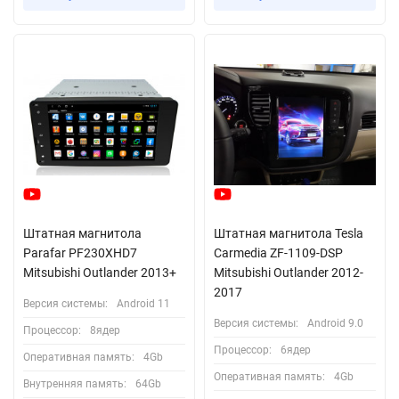
Штатная магнитола
Штатная магнитола Tesla
Parafar PF230XHD7
Carmedia ZF-1109-DSP
Mitsubishi Outlander 2013+
Mitsubishi Outlander 2012-
2017
Версия системы:
Android 11
Версия системы:
Android 9.0
Процессор:
8ядер
Процессор:
6ядер
Оперативная память:
4Gb
Оперативная память:
4Gb
Внутренняя память:
64Gb