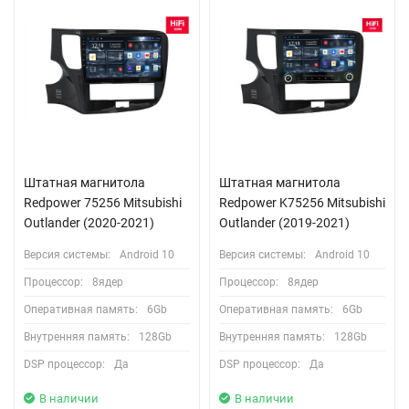
Штатная магнитола
Штатная магнитола
Redpower 75256 Mitsubishi
Redpower K75256 Mitsubishi
Outlander (2020-2021)
Outlander (2019-2021)
Версия системы:
Android 10
Версия системы:
Android 10
Процессор:
8ядер
Процессор:
8ядер
Оперативная память:
6Gb
Оперативная память:
6Gb
Внутренняя память:
128Gb
Внутренняя память:
128Gb
DSP процессор:
Да
DSP процессор:
Да
В наличии
В наличии