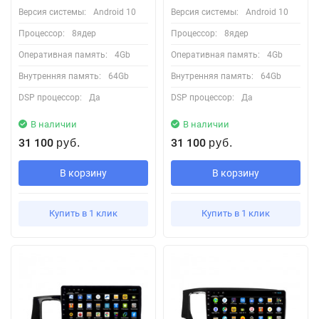
Версия системы:
Android 10
Версия системы:
Android 10
Процессор:
8ядер
Процессор:
8ядер
Оперативная память:
4Gb
Оперативная память:
4Gb
Внутренняя память:
64Gb
Внутренняя память:
64Gb
DSP процессор:
Да
DSP процессор:
Да
В наличии
В наличии
31 100
31 100
руб.
руб.
В корзину
В корзину
Купить в 1 клик
Купить в 1 клик