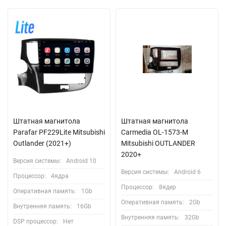
Штатная магнитола
Штатная магнитола
Parafar PF229Lite Mitsubishi
Carmedia OL-1573-M
Outlander (2021+)
Mitsubishi OUTLANDER
2020+
Версия системы:
Android 10
Версия системы:
Android 6
Процессор:
4ядра
Процессор:
8ядер
Оперативная память:
1Gb
Оперативная память:
2Gb
Внутренняя память:
16Gb
Внутренняя память:
32Gb
DSP процессор:
Нет