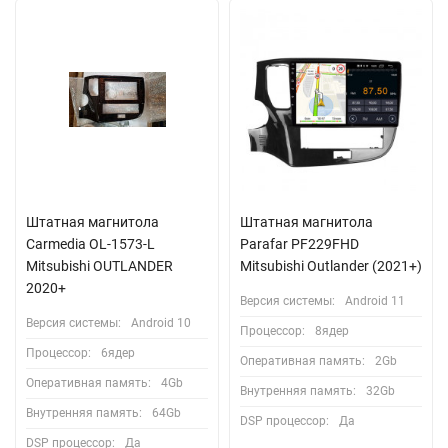
Штатная магнитола
Штатная магнитола
Carmedia OL-1573-L
Parafar PF229FHD
Mitsubishi OUTLANDER
Mitsubishi Outlander (2021+)
2020+
Версия системы:
Android 11
Версия системы:
Android 10
Процессор:
8ядер
Процессор:
6ядер
Оперативная память:
2Gb
Оперативная память:
4Gb
Внутренняя память:
32Gb
Внутренняя память:
64Gb
DSP процессор:
Да
DSP процессор:
Да