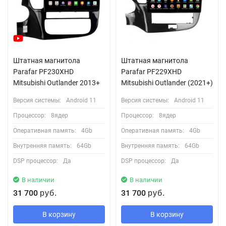
Штатная магнитола
Штатная магнитола
Parafar PF230XHD
Parafar PF229XHD
Mitsubishi Outlander 2013+
Mitsubishi Outlander (2021+)
Версия системы:
Android 11
Версия системы:
Android 11
Процессор:
8ядер
Процессор:
8ядер
Оперативная память:
4Gb
Оперативная память:
4Gb
Внутренняя память:
64Gb
Внутренняя память:
64Gb
DSP процессор:
Да
DSP процессор:
Да
В наличии
В наличии
31 700
31 700
руб.
руб.
В корзину
В корзину