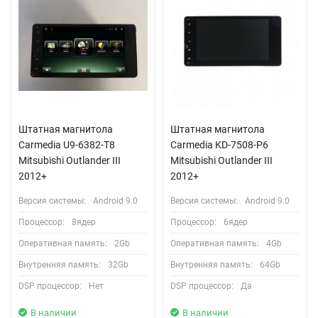
Штатная магнитола
Штатная магнитола
Carmedia U9-6382-T8
Carmedia KD-7508-P6
Mitsubishi Outlander III
Mitsubishi Outlander III
2012+
2012+
Версия системы:
Android 9.0
Версия системы:
Android 9.0
Процессор:
8ядер
Процессор:
6ядер
Оперативная память:
2Gb
Оперативная память:
4Gb
Внутренняя память:
32Gb
Внутренняя память:
64Gb
DSP процессор:
Нет
DSP процессор:
Да
В наличии
В наличии