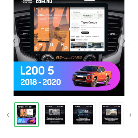
‹
›
‹
›