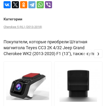
Категории
Cherokee 5 (KL) (2013-2018)
Покупатели, которые приобрели Штатная
магнитола Teyes CC3 2K 4/32 Jeep Grand
‹
›
Cherokee WK2 (2013-2020) F1 (13"), также купили