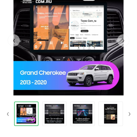
‹
›
‹
›