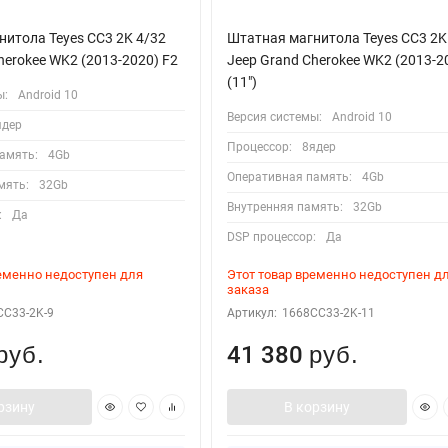
итола Teyes CC3 2K 4/32
Штатная магнитола Teyes CC3 2K
herokee WK2 (2013-2020) F2
Jeep Grand Cherokee WK2 (2013-2
(11")
ы:
Android 10
Версия системы:
Android 10
ядер
Процессор:
8ядер
амять:
4Gb
Оперативная память:
4Gb
мять:
32Gb
Внутренняя память:
32Gb
:
Да
DSP процессор:
Да
ременно недоступен для
Этот товар временно недоступен д
заказа
CC33-2K-9
Артикул:
1668CC33-2K-11
41 380
руб.
руб.
рзину
В корзину