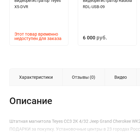
Видеорегистратор Teyes
Видеорегистратор Radiola
X5-DVR
RDL-USB-09
Этот товар временно
6 000
недоступен для заказа
руб.
Характеристики
Отзывы (0)
Видео
Описание
Штатная магнитола Teyes CC3 2K 4/32 Jeep Grand Cherokee WK2 (
ПОДАРКИ за покупку. Установочные центры в 23 городах Росс