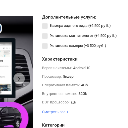
Дополнительные услуги:
Камера заднего вида (+
2 500
)
руб.
Установка магнитолы от (+
4 500
)
руб.
Установка камеры (+
3 500
)
руб.
Характеристики
Версия системы:
Android 10
›
Процессор:
8ядер
Оперативная память:
4Gb
Внутренняя память:
32Gb
DSP процессор:
Да
Смотреть все
Категории