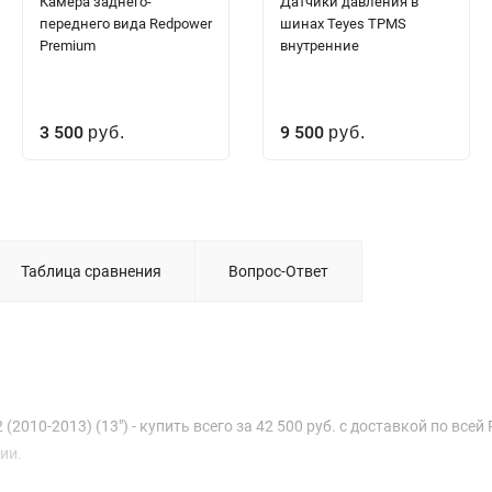
Камера заднего-
Датчики давления в
переднего вида Redpower
шинах Teyes TPMS
Premium
внутренние
3 500
9 500
руб.
руб.
Таблица сравнения
Вопрос-Ответ
2010-2013) (13") - купить всего за 42 500 руб. с доставкой по всей 
ии.