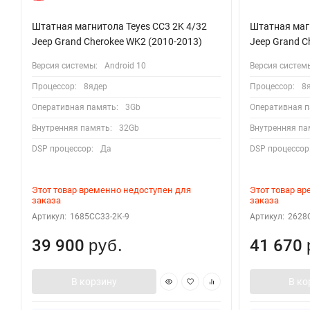
Штатная магнитола Teyes CC3 2K 4/32
Штатная магн
Jeep Grand Cherokee WK2 (2010-2013)
Jeep Grand C
Версия системы:
Android 10
Версия систем
Процессор:
8ядер
Процессор:
8
Оперативная память:
3Gb
Оперативная п
Внутренняя память:
32Gb
Внутренняя па
DSP процессор:
Да
DSP процессор
Этот товар временно недоступен для
Этот товар в
заказа
заказа
Артикул:
1685CC33-2K-9
Артикул:
2628
39 900
41 670
руб.
В корзину
В ко