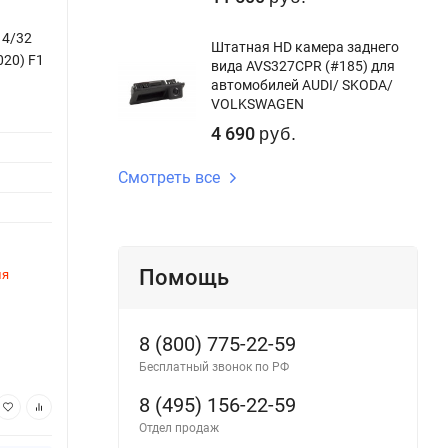
 4/32
Штатная магнитола Teyes CC3 2K 4/32
Штатн
Штатная HD камера заднего
020) F1
Jeep Grand Cherokee WK2 (2010-2013)
Jeep 
вида AVS327CPR (#185) для
(11")
(11")
автомобилей AUDI/ SKODA/
VOLKSWAGEN
Версия системы:
Android 10
Версия
4 690
руб.
Процессор:
8ядер
Процес
Смотреть все
Оперативная память:
4Gb
Опера
Внутренняя память:
32Gb
Внутре
DSP процессор:
Да
DSP пр
Помощь
ля
Этот товар временно недоступен для
Этот 
заказа
заказ
Артикул:
1685CC33-2K-11
Артику
8 (800) 775-22-59
41 600
43
руб.
Бесплатный звонок по РФ
8 (495) 156-22-59
В корзину
Отдел продаж