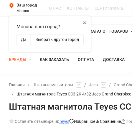
Ваш город
О НАС
КОНТАКТЫ
СЕРТИФИКАТЫ
Москва
✖
Москва ваш город?
КАТАЛОГ ТОВАРОВ
Да
Выбрать другой город
БРЕНДЫ
КАК ЗАКАЗАТЬ
ОПЛАТА
ДОСТАВКА
Главная
/
Штатные магнитолы
/
Jeep
/
Grand Ch
/
Штатная магнитола Teyes CC3 2K 4/32 Jeep Grand Cherokee 
Штатная магнитола Teyes CC3
Оставить отзыв
Бренд:
Teyes
Избранное
Сравнение
По