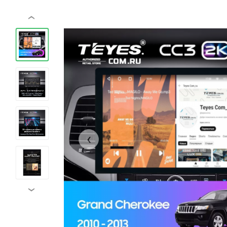
‹
‹
›