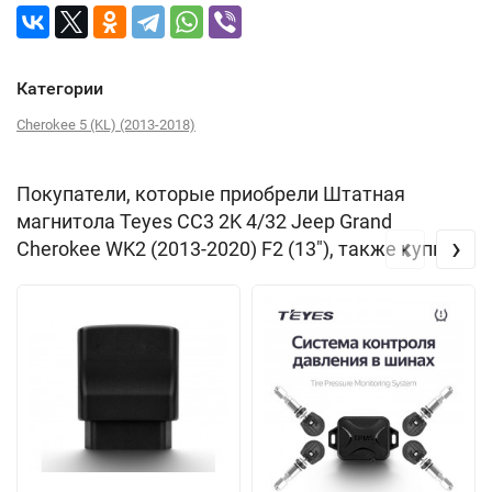
Категории
Cherokee 5 (KL) (2013-2018)
Покупатели, которые приобрели Штатная
магнитола Teyes CC3 2K 4/32 Jeep Grand
‹
›
Cherokee WK2 (2013-2020) F2 (13"), также купили