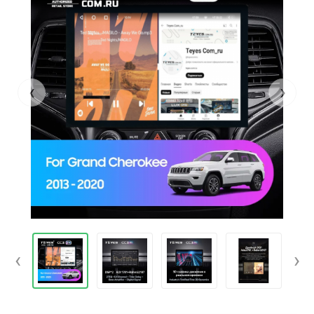
‹
›
‹
›