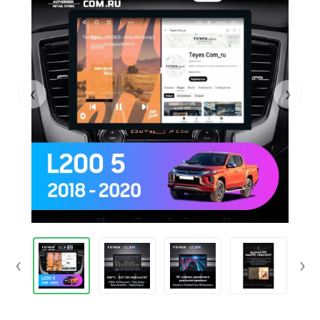
‹
›
‹
›